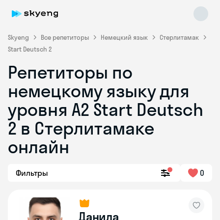
Skyeng
Все репетиторы
Немецкий язык
Стерлитамак
Start Deutsch 2
Репетиторы по
немецкому языку для
уровня A2 Start Deutsch
2 в Стерлитамаке
Skyeng Chat
online
онлайн
Фильтры
0
Данила