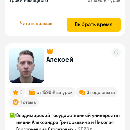
Уроки немецкого
от 1590 ₽ / урок
Читать дальше
Выбрать время
Алексей
5
от 1590 ₽ за урок
3 года опыта
1 отзыв
Владимирский государственный университет
имени Александра Григорьевича и Николая
•
2023 г.
Григорьевича Столетовых