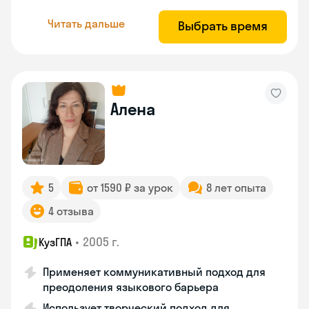
Читать дальше
Выбрать время
Алена
5
от 1590 ₽ за урок
8 лет опыта
4 отзыва
•
2005 г.
КузГПА
Применяет коммуникативный подход для
преодоления языкового барьера
Использует творческий подход для