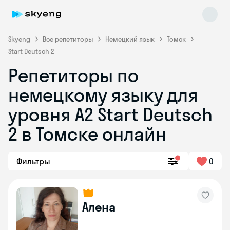
Skyeng
Все репетиторы
Немецкий язык
Томск
Start Deutsch 2
Репетиторы по
немецкому языку для
уровня A2 Start Deutsch
2 в Томске онлайн
Skyeng Chat
online
Фильтры
0
Алена