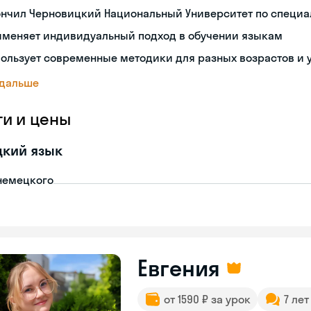
ончил Черновицкий Национальный Университет по специа
именяет индивидуальный подход в обучении языкам
ользует современные методики для разных возрастов и 
 дальше
ги и цены
цкий язык
немецкого
Евгения
от 1590 ₽ за урок
7 ле