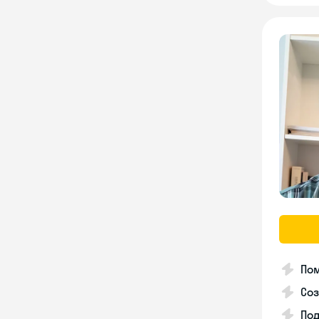
Пом
Соз
По