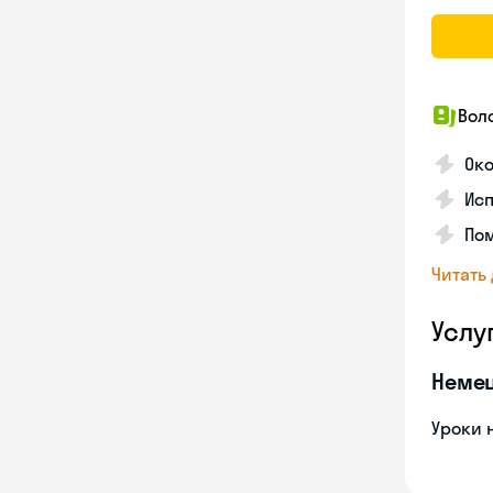
Вол
Око
Исп
Пом
Читать
Услу
Неме
Уроки 