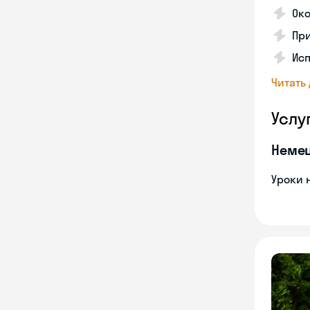
Ок
Пр
Исп
Читать
Услу
Неме
Уроки 