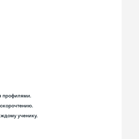
я профилями.
 скорочтению.
аждому ученику.