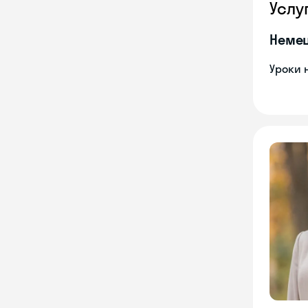
Услу
Неме
Уроки 