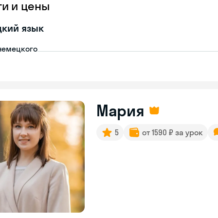
ги и цены
цкий язык
немецкого
Мария
5
от 1590 ₽ за урок