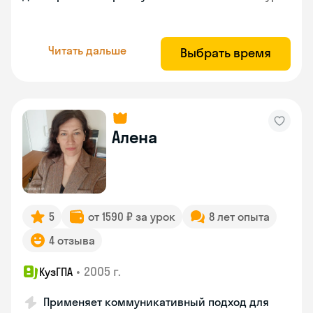
Читать дальше
Выбрать время
Алена
5
от 1590 ₽ за урок
8 лет опыта
4 отзыва
•
2005 г.
КузГПА
Применяет коммуникативный подход для