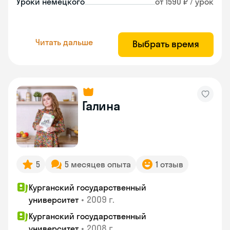
Уроки немецкого
от 1590 ₽ / урок
Читать дальше
Выбрать время
Галина
5
5 месяцев опыта
1 отзыв
Курганский государственный
•
2009 г.
университет
Курганский государственный
•
2008 г.
университет