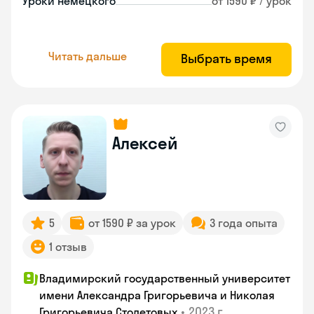
Уроки немецкого
от 1590 ₽ / урок
Читать дальше
Выбрать время
Алексей
5
от 1590 ₽ за урок
3 года опыта
1 отзыв
Владимирский государственный университет
имени Александра Григорьевича и Николая
•
2023 г.
Григорьевича Столетовых