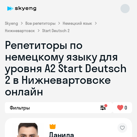
Skyeng
Все репетиторы
Немецкий язык
Нижневартовск
Start Deutsch 2
Репетиторы по
немецкому языку для
уровня A2 Start Deutsch
2 в Нижневартовске
Skyeng Chat
online
онлайн
Фильтры
0
Данила