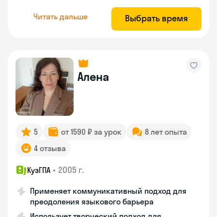
Читать дальше
Выбрать время
Алена
5
от 1590 ₽ за урок
8 лет опыта
4 отзыва
•
2005 г.
КузГПА
Применяет коммуникативный подход для
преодоления языкового барьера
Использует творческий подход для