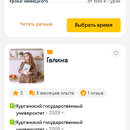
Уроки немецкого
от 1590 ₽ / урок
Читать дальше
Выбрать время
Галина
5
5 месяцев опыта
1 отзыв
Курганский государственный
•
2009 г.
университет
Курганский государственный
•
2008 г.
университет