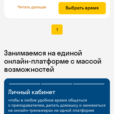
Читать дальше
Выбрать время
1
Занимаемся на единой
онлайн-платформе с массой
возможностей
Личный кабинет
Мобильное
Разговорные клубы
приложение
и Talks
чтобы в любое удобное время общаться
с преподавателем, делать домашку и заниматься
чтобы заниматься и изучать новые слова где
Групповые занятия для разговорной практики
на онлайн-тренажерах на одной платформе
и когда удобно
и индивидуальные встречи с преподавателями