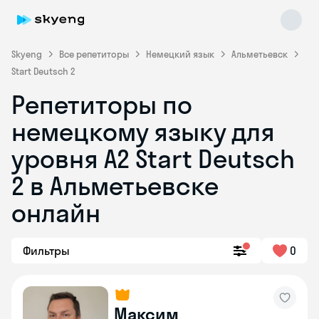
Skyeng
Все репетиторы
Немецкий язык
Альметьевск
Start Deutsch 2
Репетиторы по
немецкому языку для
уровня A2 Start Deutsch
2 в Альметьевске
Skyeng Chat
online
онлайн
Фильтры
0
Максим