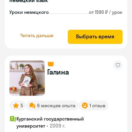
Немецкий язык
Уроки немецкого
от 1590 ₽ / урок
Читать дальше
Выбрать время
Галина
5
6 месяцев опыта
1 отзыв
Курганский государственный
•
2009 г.
университет