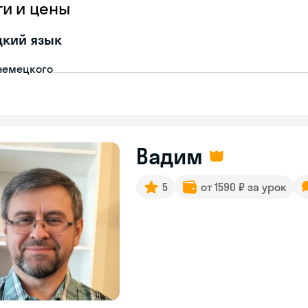
ги и цены
цкий язык
немецкого
Вадим
5
от 1590 ₽ за урок