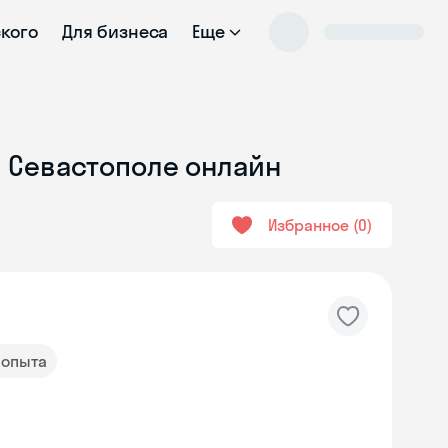
ского
Для бизнеса
Еще
 в Севастополе онлайн
Избранное
0
т опыта