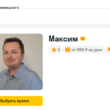
немецкого
Максим
5
от 1590 ₽ за урок
Выбрать время