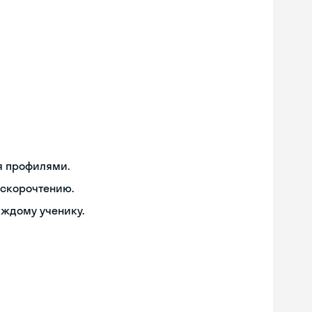
я профилями.
 скорочтению.
аждому ученику.