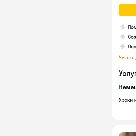
Пом
Соз
По
Читать
Услу
Неме
Уроки 