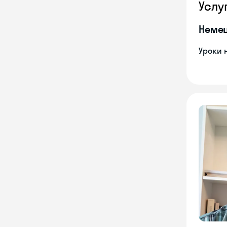
Услу
Неме
Уроки 