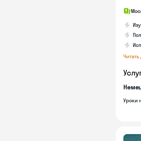
Мос
Изу
Пол
Ис
Читать
Услу
Неме
Уроки 