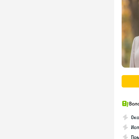
Вол
Око
Исп
Пом