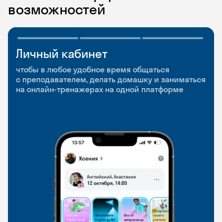
возможностей
Личный кабинет
Мобильное
Разговорные клубы
приложение
и Talks
чтобы в любое удобное время общаться
с преподавателем, делать домашку и заниматься
чтобы заниматься и изучать новые слова где
Групповые занятия для разговорной практики
на онлайн-тренажерах на одной платформе
и когда удобно
и индивидуальные встречи с преподавателями
со всего мира, чтобы общаться на английском
свободно