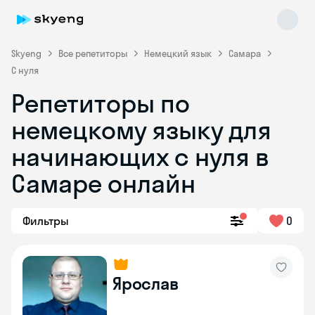
Skyeng
Все репетиторы
Немецкий язык
Самара
С нуля
Репетиторы по
немецкому языку для
начинающих с нуля в
Самаре онлайн
Skyeng Chat
online
Фильтры
0
Ярослав