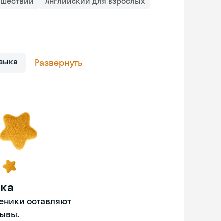
ешествий
Английский для взрослых
зыка
Развернуть
нка
ченики оставляют
ывы.