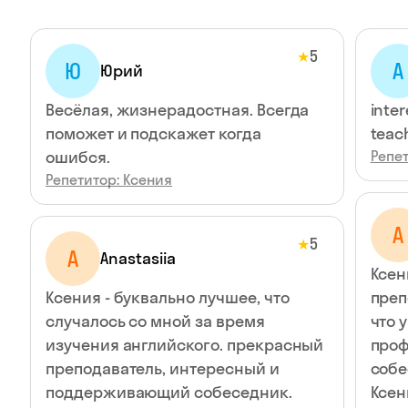
5
★
Ю
А
Юрий
Весёлая, жизнерадостная. Всегда
inter
поможет и подскажет когда
teac
ошибся.
Репет
Репетитор: Ксения
A
5
★
A
Anastasiia
Ксен
Ксения - буквально лучшее, что
преп
случалось со мной за время
что 
изучения английского. прекрасный
проф
преподаватель, интересный и
собе
поддерживающий собеседник.
Ксен