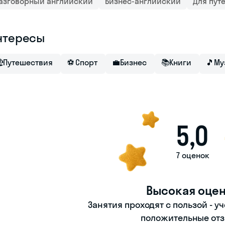
азговорный английский
Бизнес-английский
Для пут
нтересы

Путешествия
⚽
Спорт
💼
Бизнес
📚
Книги
🎵
Му
5,0
7 оценок
Высокая оце
Занятия проходят с пользой - у
положительные отз