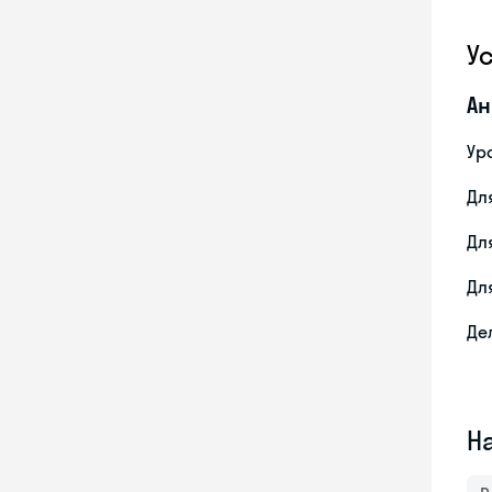
У
Ан
Ур
Дл
Дл
Дл
Де
Н