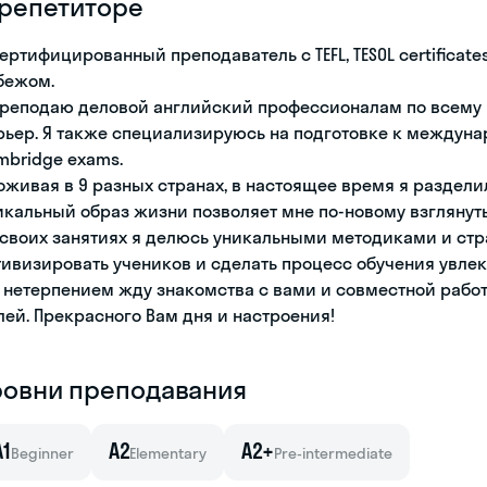
 репетиторе
сертифицированный преподаватель с TEFL, TESOL certificate
бежом.
преподаю деловой английский профессионалам по всему 
рьер. Я также специализируюсь на подготовке к междунаро
mbridge exams.
оживая в 9 разных странах, в настоящее время я раздели
икальный образ жизни позволяет мне по-новому взглянуть
 своих занятиях я делюсь уникальными методиками и ст
тивизировать учеников и сделать процесс обучения увле
с нетерпением жду знакомства с вами и совместной раб
лей. Прекрасного Вам дня и настроения!
ровни преподавания
A1
A2
A2+
Beginner
Elementary
Pre-intermediate