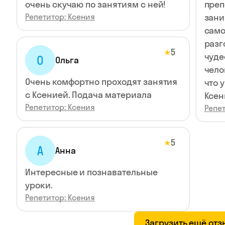
очень скучаю по занятиям с ней!
преп
Репетитор: Ксения
зани
само
разг
5
★
чуде
О
Ольга
чело
Очень комфортно проходят занятия
что 
с Ксенией. Подача материала
Ксен
Репетитор: Ксения
Репет
5
★
А
Анна
Интересные и познавательные
уроки.
Репетитор: Ксения
Загрузить ещё от