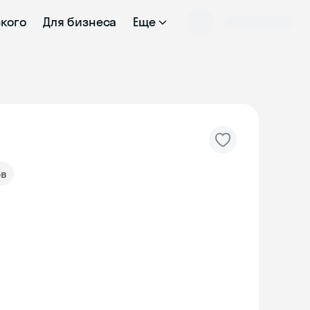
ского
Для бизнеса
Еще
ов