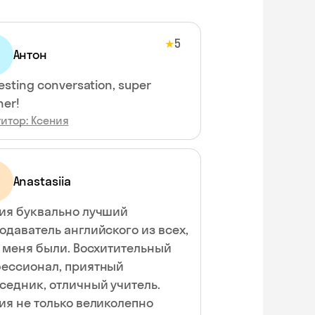
5
★
Антон
esting conversation, super
her!
итор: Ксения
Anastasiia
ия буквально лучший
одаватель английского из всех,
у меня были. Восхитительный
ессионал, приятный
седник, отличный учитель.
ия не только великолепно