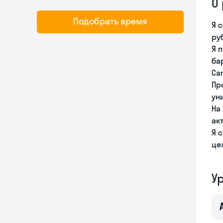
О
Подобрать время
Я 
ру
Я 
ба
Ca
Пр
ун
На
ак
Я 
це
У