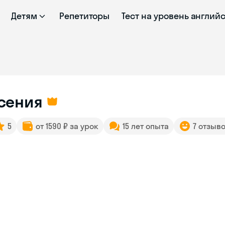
Детям
Репетиторы
Тест на уровень англий
сения
5
от 1590 ₽ за урок
15 лет опыта
7 отзыв