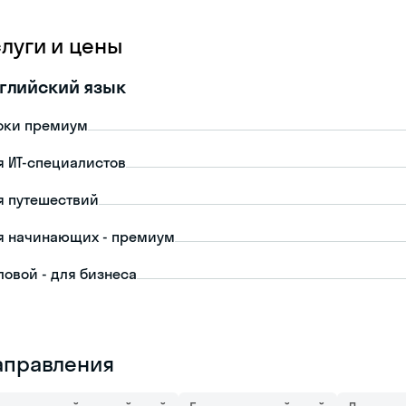
слуги и цены
глийский язык
оки премиум
я ИТ-специалистов
я путешествий
я начинающих - премиум
ловой - для бизнеса
аправления