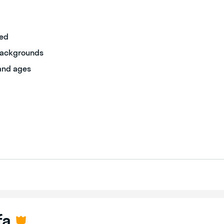
ied
 backgrounds
 and ages
fa