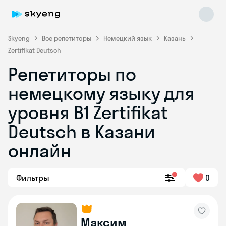
Skyeng
Все репетиторы
Немецкий язык
Казань
Zertifikat Deutsch
Репетиторы по
немецкому языку для
уровня B1 Zertifikat
Deutsch в Казани
Skyeng Chat
online
онлайн
Фильтры
0
Максим