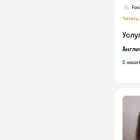
Foc
Читать
Услу
Англи
С носи