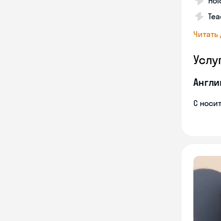
Hol
Tea
Читать
Услу
Англи
С носи