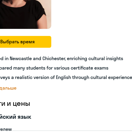
Выбрать время
ed in Newcastle and Chichester, enriching cultural insights
pared many students for various certificate exams
veys a realistic version of English through cultural experienc
 дальше
ги и цены
йский язык
телем