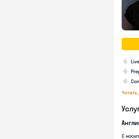
Liv
Pre
Con
Читать
Услу
Англи
С носи