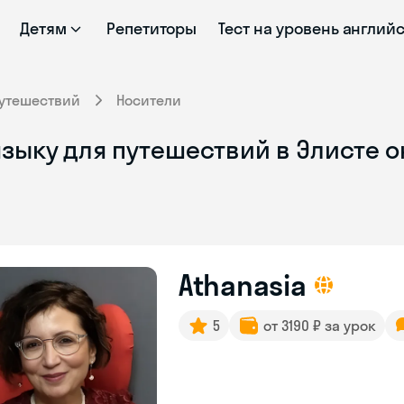
Детям
Репетиторы
Тест на уровень англий
путешествий
Носители
зыку для путешествий в Элисте о
Athanasia
5
от 3190 ₽ за урок