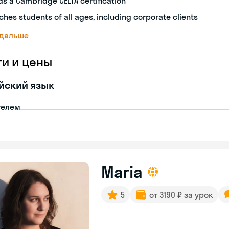
ds a Cambridge CELTA certification
ches students of all ages, including corporate clients
 дальше
ги и цены
йский язык
телем
Maria
5
от 3190 ₽ за урок