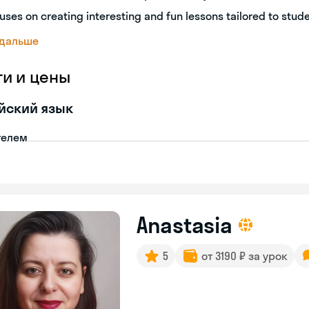
uses on creating interesting and fun lessons tailored to stud
 дальше
ги и цены
йский язык
телем
Anastasia
5
от 3190 ₽ за урок