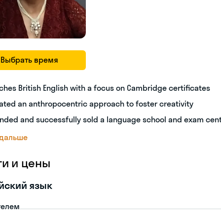
Выбрать время
ches British English with a focus on Cambridge certificates
ated an anthropocentric approach to foster creativity
nded and successfully sold a language school and exam cen
 дальше
ги и цены
йский язык
телем