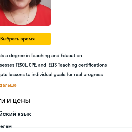
Выбрать время
ds a degree in Teaching and Education
sesses TESOL, CPE, and IELTS Teaching certifications
pts lessons to individual goals for real progress
 дальше
ги и цены
йский язык
телем