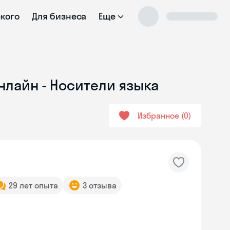
ского
Для бизнеса
Еще
нлайн - Носители языка
Избранное
0
29 лет опыта
3 отзыва