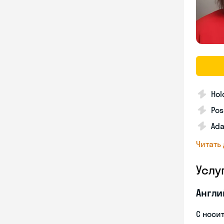
Hol
Pos
Ada
Читать
Услу
Англи
С носи