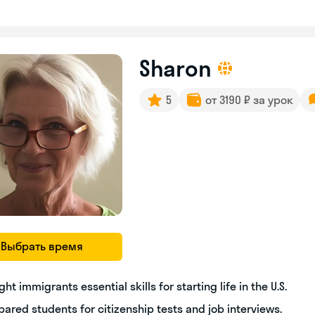
Sharon
5
от 3190 ₽ за урок
Выбрать время
ght immigrants essential skills for starting life in the U.S.
pared students for citizenship tests and job interviews.