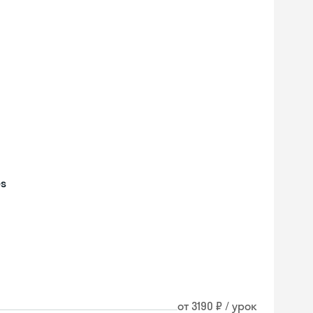
es
Skyeng Chat
от 3190 ₽ / урок
online