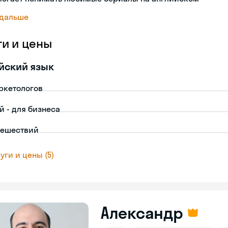
 дальше
ги и цены
йский язык
ркетологов
й - для бизнеса
тешествий
уги и цены (5)
Александр