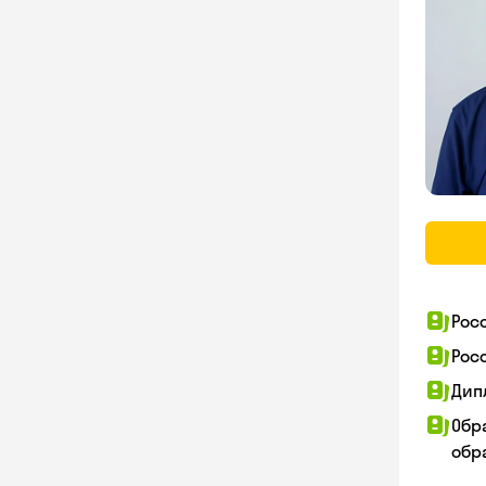
Рос
Рос
Дип
Обр
обра