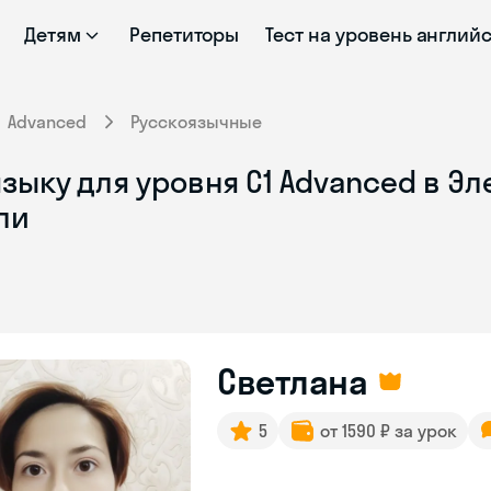
Детям
Репетиторы
Тест на уровень англий
Advanced
Русскоязычные
зыку для уровня C1 Advanced в Эл
ли
Светлана
5
от 1590 ₽ за урок