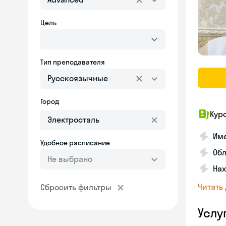
Цель
Тип преподавателя
Русскоязычные
Город
Кур
Име
Удобное расписание
Об
Не выбрано
На
Читать
Сбросить фильтры
Услу