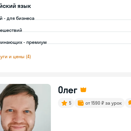
йский язык
й - для бизнеса
тешествий
чинающих - премиум
уги и цены (4)
Олег
5
от 1590 ₽ за урок