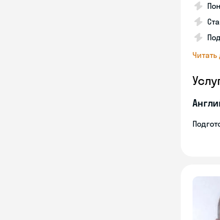
Пон
Ста
Под
Читать
Услу
Англи
Подгото