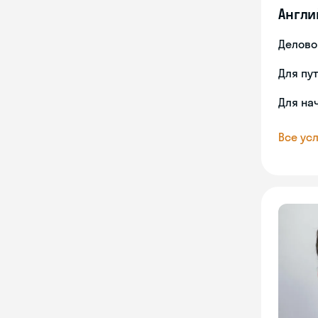
Англи
Делово
Для пу
Для на
Все усл