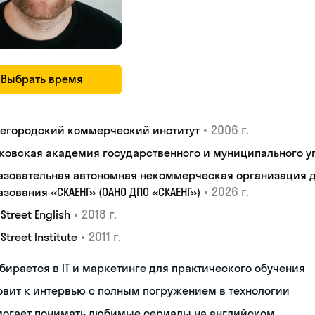
Выбрать время
•
2006 г.
егородский коммерческий институт
ковская академия государственного и муниципального у
азовательная автономная некоммерческая организация 
•
2026 г.
зования «СКАЕНГ» (ОАНО ДПО «СКАЕНГ»)
•
2018 г.
 Street English
•
2011 г.
 Street Institute
бирается в IT и маркетинге для практического обучения
овит к интервью с полным погружением в технологии
могает понимать любимые сериалы на английском