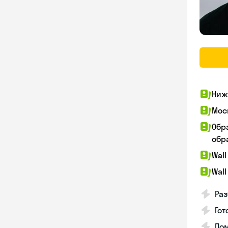
Ниж
Мос
Обр
обра
Wall
Wall
Раз
Гот
По