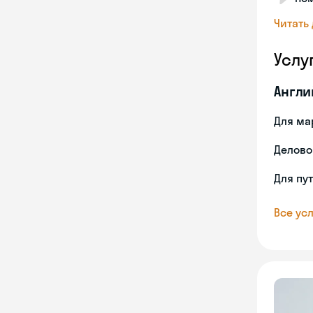
Читать
Услу
Англи
Для ма
Делово
Для пу
Все усл