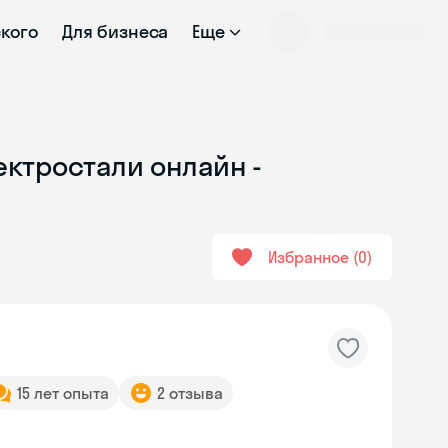
ского
Для бизнеса
Еще
ектростали онлайн -
Избранное
0
15 лет опыта
2 отзыва