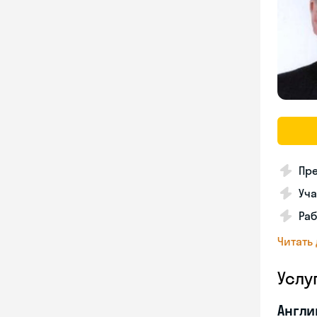
Пре
Уча
Раб
Читать
Услу
Англи