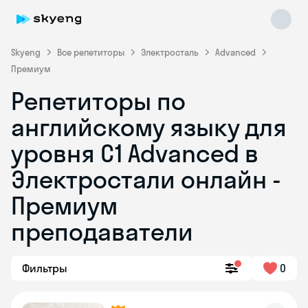
Skyeng
Все репетиторы
Электросталь
Advanced
Премиум
Репетиторы по
английскому языку для
уровня C1 Advanced в
Электростали онлайн -
Skyeng Chat
online
Премиум
преподаватели
Фильтры
0