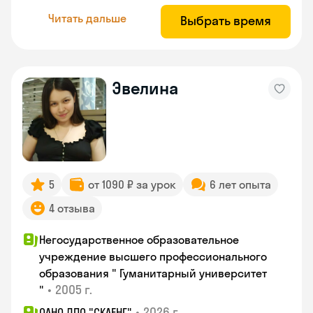
Читать дальше
Выбрать время
Эвелина
5
от 1090 ₽ за урок
6 лет опыта
4 отзыва
Негосударственное образовательное
учреждение высшего профессионального
образования " Гуманитарный университет
•
2005 г.
"
•
2026 г.
ОАНО ДПО "СКАЕНГ"