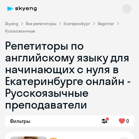
Skyeng
Все репетиторы
Екатеринбург
Beginner
Русскоязычные
Репетиторы по
английскому языку для
начинающих с нуля в
Екатеринбурге онлайн -
Skyeng Chat
online
Русскоязычные
преподаватели
Фильтры
0