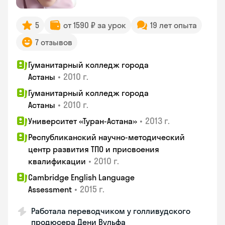
5
от 1590 ₽ за урок
19 лет опыта
7 отзывов
Гуманитарный колледж города
•
2010 г.
Астаны
Гуманитарный колледж города
•
2010 г.
Астаны
•
2013 г.
Университет «Туран-Астана»
Республиканский научно-методический
центр развития ТПО и присвоения
•
2010 г.
квалификации
Cambridge English Language
•
2015 г.
Assessment
Работала переводчиком у голливудского
продюсера Дени Вульфа