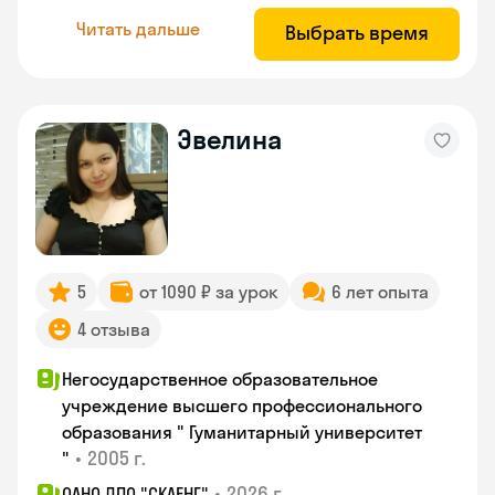
Читать дальше
Выбрать время
Эвелина
5
от 1090 ₽ за урок
6 лет опыта
4 отзыва
Негосударственное образовательное
учреждение высшего профессионального
образования " Гуманитарный университет
•
2005 г.
"
•
2026 г.
ОАНО ДПО "СКАЕНГ"