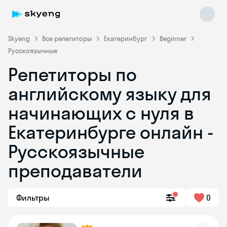
Skyeng
Все репетиторы
Екатеринбург
Beginner
Русскоязычные
Репетиторы по
английскому языку для
начинающих с нуля в
Екатеринбурге онлайн -
Skyeng Chat
online
Русскоязычные
преподаватели
Фильтры
0