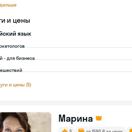
 дальше
ги и цены
йский язык
ркетологов
й - для бизнеса
тешествий
уги и цены (5)
Марина
5
от 1590 ₽ за урок