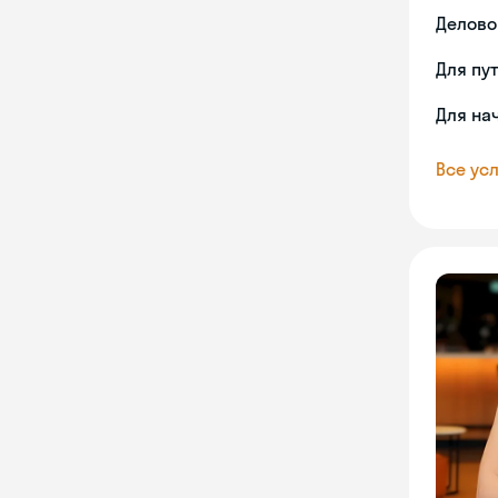
Делово
Для пу
Для на
Все усл