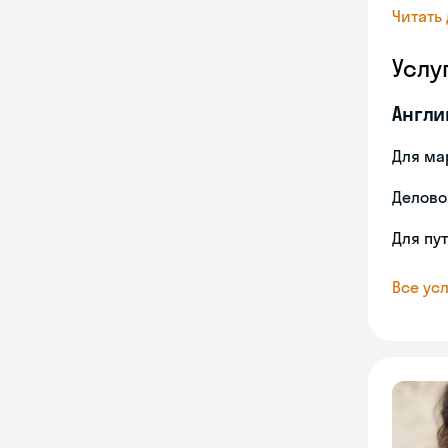
Читать
Услу
Англи
Для ма
Делово
Для пу
Все усл