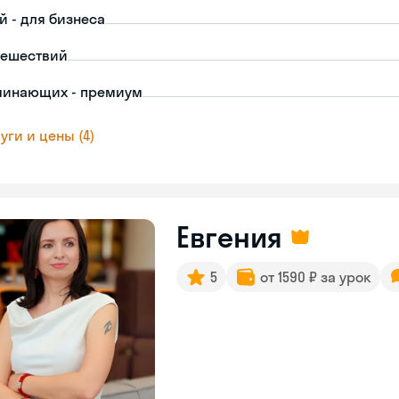
й - для бизнеса
тешествий
чинающих - премиум
уги и цены (4)
Евгения
5
от 1590 ₽ за урок