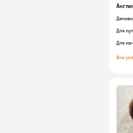
Англи
Делово
Для пу
Для на
Все усл