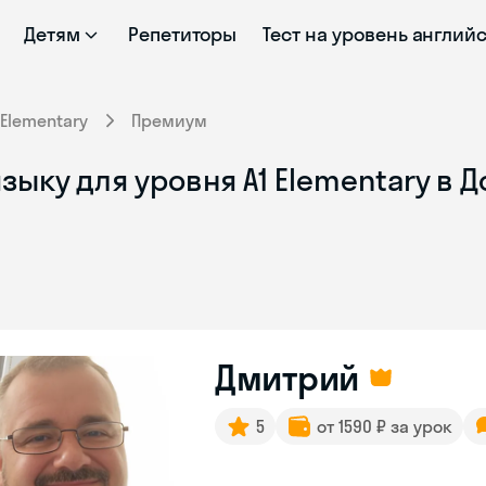
Детям
Репетиторы
Тест на уровень англий
Elementary
Премиум
зыку для уровня A1 Elementary в
Дмитрий
5
от 1590 ₽ за урок