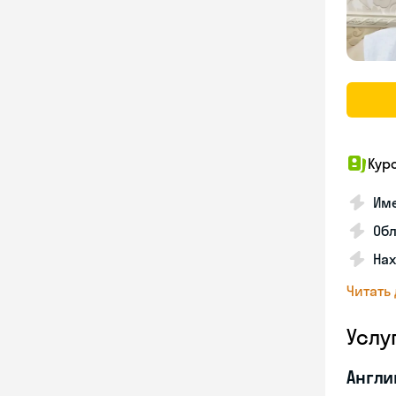
Кур
Име
Об
На
Читать
Услу
Англи