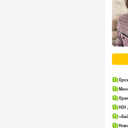
Орс
Мин
Оре
НОУ
«Ба
Нов