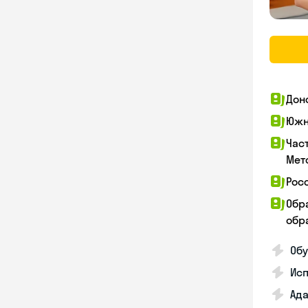
Дон
Южн
Час
Мет
Рос
Обр
обра
Обу
Ис
Ада