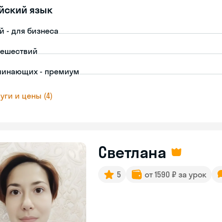
йский язык
й - для бизнеса
тешествий
чинающих - премиум
уги и цены (4)
Светлана
5
от 1590 ₽ за урок