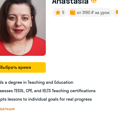
Anastasia
5
от 3190 ₽ за урок
Выбрать время
ds a degree in Teaching and Education
sesses TESOL, CPE, and IELTS Teaching certifications
pts lessons to individual goals for real progress
 дальше