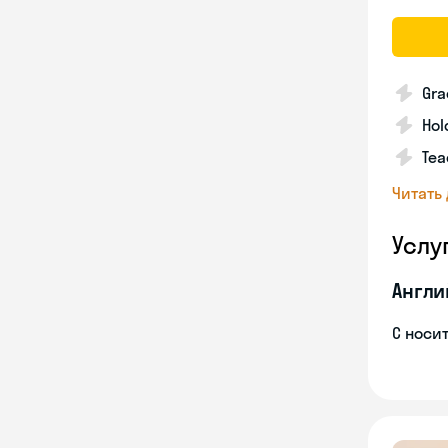
Gra
Hol
Tea
Читать
Услу
Англи
С носи