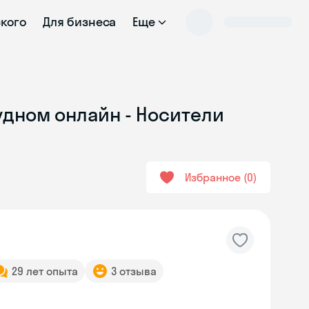
ского
Для бизнеса
Еще
удном онлайн - Носители
Избранное
0
29 лет опыта
3 отзыва