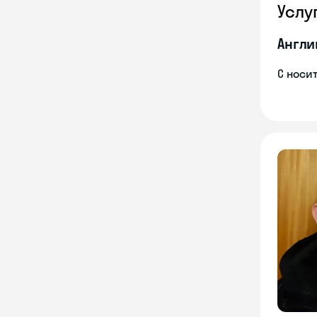
Услу
Англи
С носи