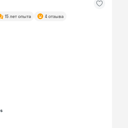
15 лет опыта
4 отзыва
es
Skyeng Chat
online