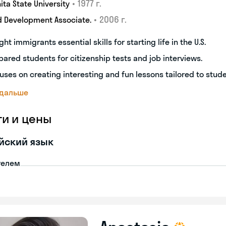
•
1977 г.
ita State University
•
2006 г.
d Development Associate.
ght immigrants essential skills for starting life in the U.S.
pared students for citizenship tests and job interviews.
uses on creating interesting and fun lessons tailored to stud
 дальше
ги и цены
йский язык
телем