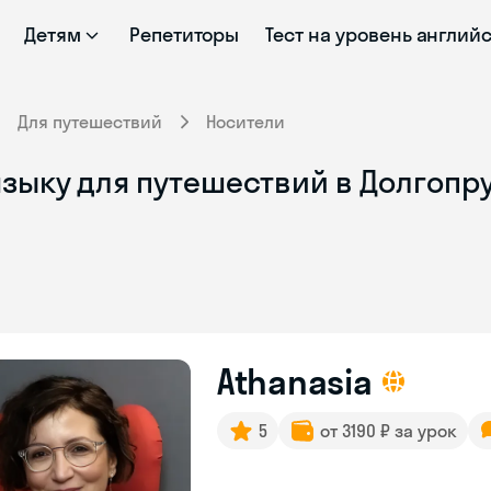
Детям
Репетиторы
Тест на уровень англий
Для путешествий
Носители
языку для путешествий в Долгопр
Athanasia
5
от 3190 ₽ за урок