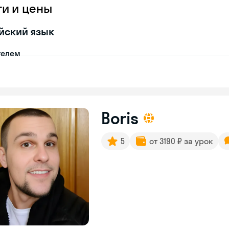
ги и цены
йский язык
телем
Boris
5
от 3190 ₽ за урок