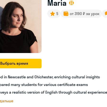
Maria
5
от 3190 ₽ за урок
Выбрать время
ed in Newcastle and Chichester, enriching cultural insights
pared many students for various certificate exams
veys a realistic version of English through cultural experienc
 дальше