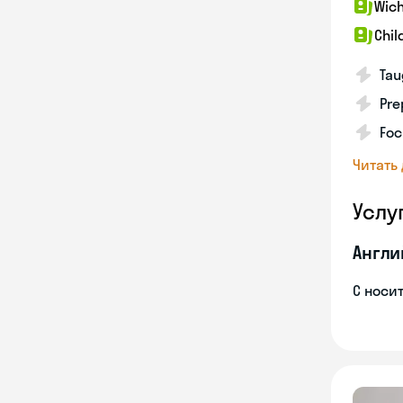
Wich
Chil
Tau
Pre
Foc
Читать
Услу
Англи
С носи