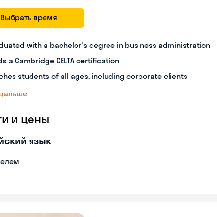
Выбрать время
duated with a bachelor's degree in business administration
ds a Cambridge CELTA certification
ches students of all ages, including corporate clients
 дальше
ги и цены
йский язык
телем