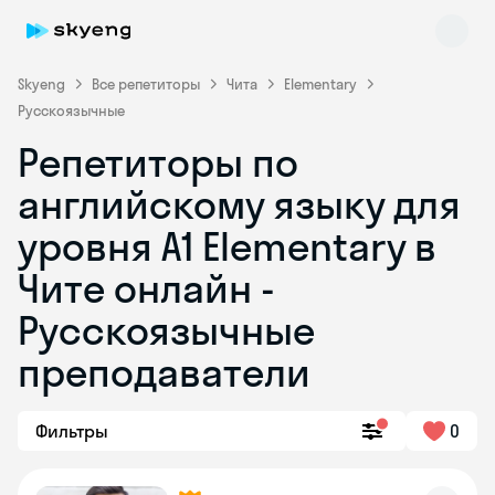
Skyeng
Все репетиторы
Чита
Elementary
Русскоязычные
Репетиторы по
английскому языку для
уровня A1 Elementary в
Чите онлайн -
Skyeng Chat
online
Русскоязычные
преподаватели
Фильтры
0