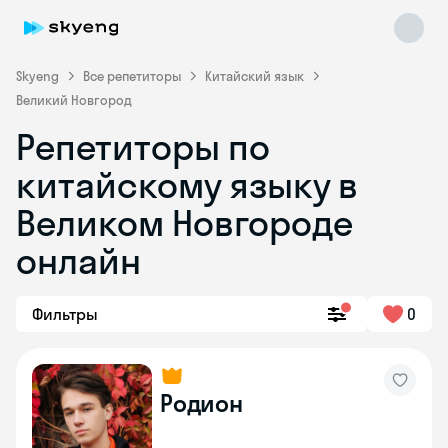
Skyeng
Все репетиторы
Китайский язык
Великий Новгород
Репетиторы по
китайскому языку в
Великом Новгороде
онлайн
Skyeng Chat
online
Фильтры
0
Родион