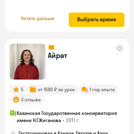
Читать дальше
Выбрать время
Айрат
5
от 1590 ₽ за урок
1 год опыта
3 отзыва
Казанская Государственная консерватория
•
2011 г.
имени Н.Г.Жиганова
Гастролировал в Канаде, Европе и Азии