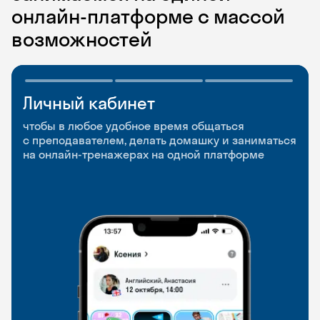
онлайн-платформе с массой
возможностей
Личный кабинет
Мобильное
Разговорные клубы
приложение
и Talks
чтобы в любое удобное время общаться
с преподавателем, делать домашку и заниматься
чтобы заниматься и изучать новые слова где
Групповые занятия для разговорной практики
на онлайн-тренажерах на одной платформе
и когда удобно
и индивидуальные встречи с преподавателями
со всего мира, чтобы общаться на английском
свободно