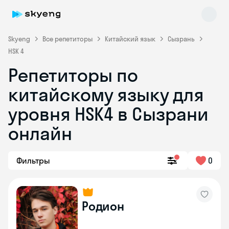
Skyeng
Все репетиторы
Китайский язык
Сызрань
HSK 4
Репетиторы по
китайскому языку для
уровня HSK4 в Сызрани
онлайн
Skyeng Chat
online
Фильтры
0
Родион