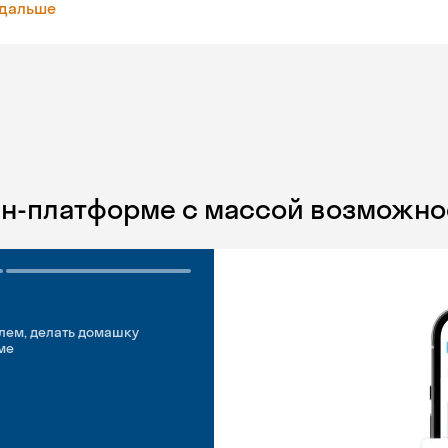
 дальше
йн-платформе с массой возможно
лем, делать домашку
ме
добно
идуальные встречи
 английском свободно