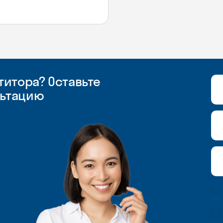
итора? Оставьте
льтацию