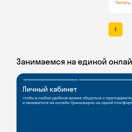
Читать
1
Занимаемся на единой онла
Личный кабинет
Мобильное
Разговорные клубы
приложение
и Talks
чтобы в любое удобное время общаться с преподавате
и заниматься на онлайн-тренажерах на одной платфор
чтобы заниматься и изучать новые слова где и когда у
Групповые занятия для разговорной практики и индив
с преподавателями со всего мира, чтобы общаться на