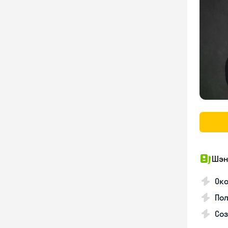
Шэн
Око
Пол
Со