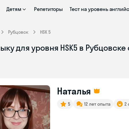
Детям
Репетиторы
Тест на уровень англий
Рубцовск
HSK 5
ыку для уровня HSK5 в Рубцовске
Наталья
5
12 лет опыта
2