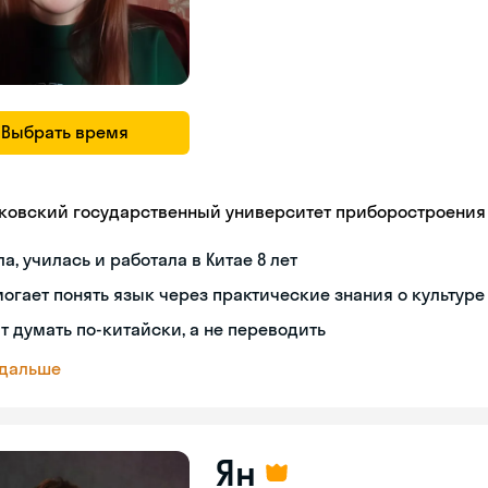
Выбрать время
ковский государственный университет приборостроения
а, училась и работала в Китае 8 лет
огает понять язык через практические знания о культуре
т думать по-китайски, а не переводить
 дальше
Ян