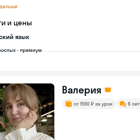
 дальше
ги и цены
ский язык
рослых - премиум
Валерия
от 1590 ₽ за урок
6 ле