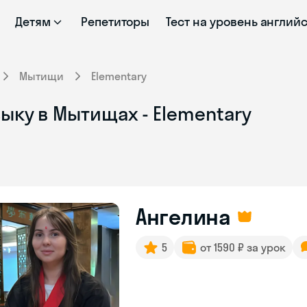
Детям
Репетиторы
Тест на уровень англий
Мытищи
Elementary
ыку в Мытищах - Elementary
Ангелина
5
от 1590 ₽ за урок