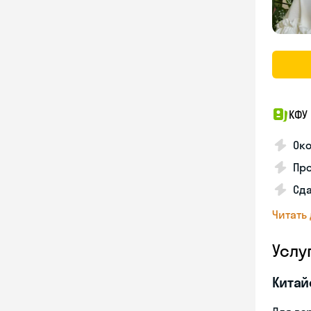
КФУ
Ок
Про
Сда
Читать
Услу
Китай