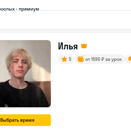
рослых - премиум
Илья
5
от 1590 ₽ за урок
Выбрать время