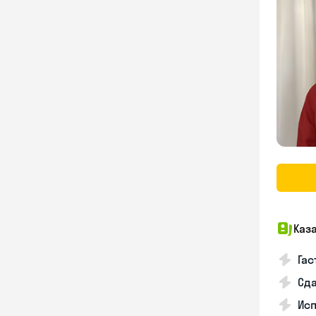
Каз
Гас
Сда
Исп