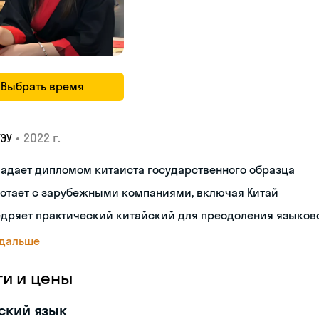
Выбрать время
•
2022 г.
ГЭУ
адает дипломом китаиста государственного образца
ботает с зарубежными компаниями, включая Китай
дряет практический китайский для преодоления языков
 дальше
ги и цены
ский язык