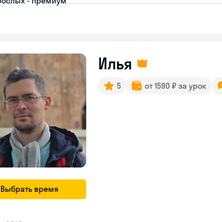
рослых - премиум
Илья
5
от 1590 ₽ за урок
Выбрать время