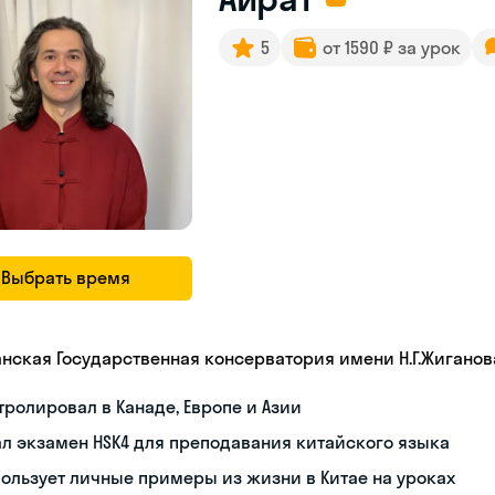
5
от 1590 ₽ за урок
Выбрать время
анская Государственная консерватория имени Н.Г.Жиганов
тролировал в Канаде, Европе и Азии
л экзамен HSK4 для преподавания китайского языка
ользует личные примеры из жизни в Китае на уроках