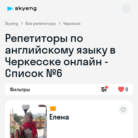
Skyeng
Все репетиторы
Черкесск
Репетиторы по
английскому языку в
Черкесске онлайн -
Список №6
Skyeng Chat
online
Фильтры
0
Елена