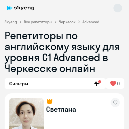
Skyeng
Все репетиторы
Черкесск
Advanced
Репетиторы по
английскому языку для
уровня C1 Advanced в
Черкесске онлайн
Skyeng Chat
online
Фильтры
0
Светлана