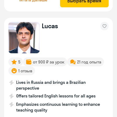
Выбрать время
Lucas
5
от 900 ₽ за урок
21 год опыта
1 отзыв
Lives in Russia and brings a Brazilian
perspective
Offers tailored English lessons for all ages
Emphasizes continuous learning to enhance
teaching quality