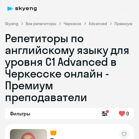
Skyeng
Все репетиторы
Черкесск
Advanced
Премиум
Репетиторы по
английскому языку для
уровня C1 Advanced в
Черкесске онлайн -
Премиум
Skyeng Chat
online
преподаватели
Фильтры
0