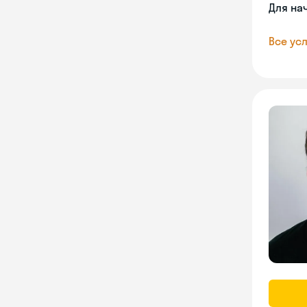
Для на
Все усл