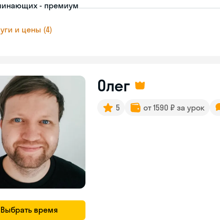
чинающих - премиум
уги и цены (4)
Олег
5
от 1590 ₽ за урок
Выбрать время