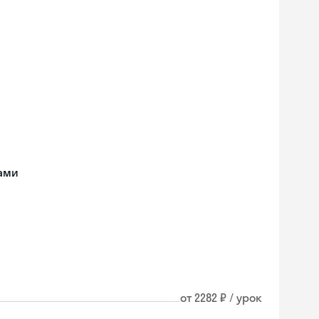
тами
от 2282 ₽ / урок