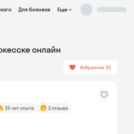
ского
Для бизнеса
Еще
еркесске онлайн
Избранное
0
20 лет опыта
3 отзыва