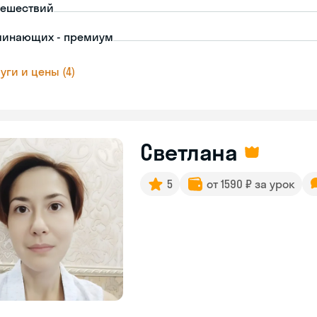
тешествий
чинающих - премиум
уги и цены (4)
Светлана
5
от 1590 ₽ за урок