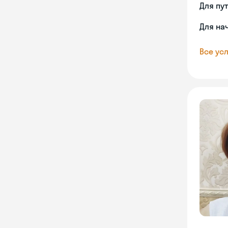
Для пу
Для на
Все усл