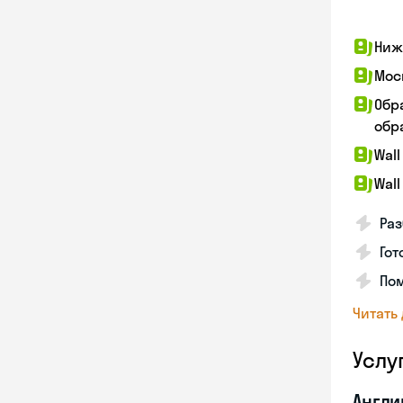
Ниж
Мос
Обр
обра
Wall
Wall
Раз
Гот
По
Читать
Услу
Англи