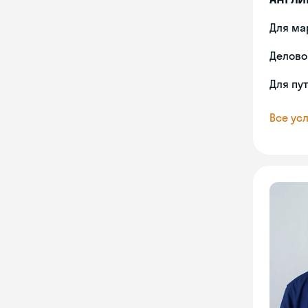
Для ма
Делово
Для пу
Все усл