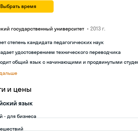
Выбрать время
•
2013 г.
ский государственный университет
ет степень кандидата педагогических наук
ладает удостоверением технического переводчика
ходит общий язык с начинающими и продвинутыми студе
 дальше
ги и цены
йский язык
й - для бизнеса
тешествий