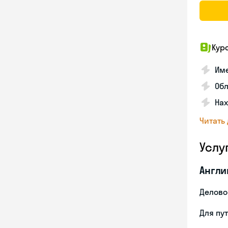
Кур
Име
Об
На
Читать
Услу
Англи
Делово
Для пу