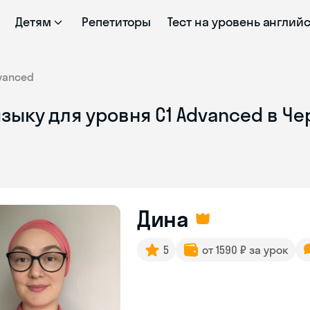
Детям
Репетиторы
Тест на уровень англий
vanced
зыку для уровня C1 Advanced в Ч
Дина
5
от 1590 ₽ за урок