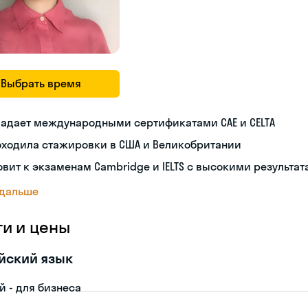
Выбрать время
ладает международными сертификатами CAE и CELTA
оходила стажировки в США и Великобритании
овит к экзаменам Cambridge и IELTS с высокими результа
 дальше
ги и цены
йский язык
й - для бизнеса