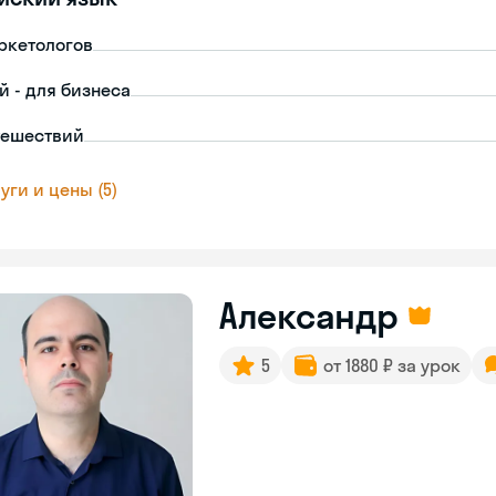
ркетологов
й - для бизнеса
тешествий
уги и цены (5)
Александр
5
от 1880 ₽ за урок