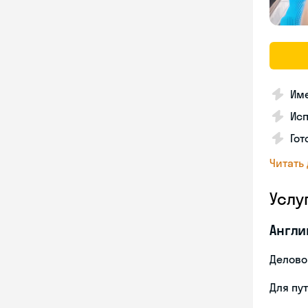
Име
Ис
Гот
Читать
Услу
Англи
Делово
Для пу