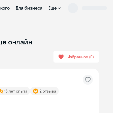
ского
Для бизнеса
Еще
це онлайн
Избранное
0
15 лет опыта
2 отзыва