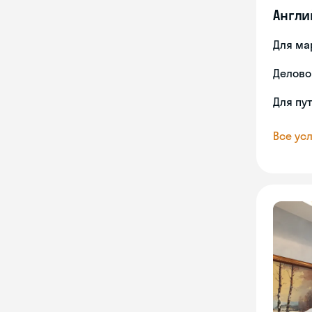
Англи
Для ма
Делово
Для пу
Все усл