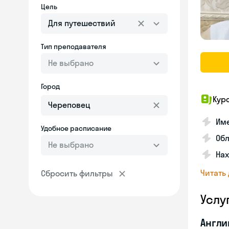
Цель
Для путешествий
Тип преподавателя
Не выбрано
Город
Кур
Име
Удобное расписание
Об
Не выбрано
На
Читать
Сбросить фильтры
Услу
Англи