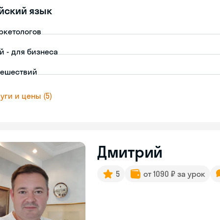
йский язык
ркетологов
й - для бизнеса
тешествий
уги и цены (5)
Дмитрий
5
от 1090 ₽ за урок