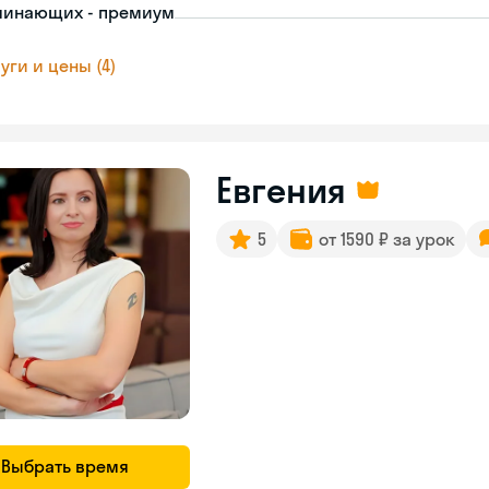
чинающих - премиум
уги и цены (4)
Евгения
5
от 1590 ₽ за урок
Выбрать время