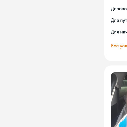
Делово
Для пу
Для на
Все усл