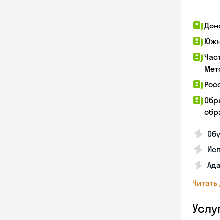
Дон
Южн
Час
Мет
Рос
Обр
обра
Обу
Ис
Ада
Читать
Услу