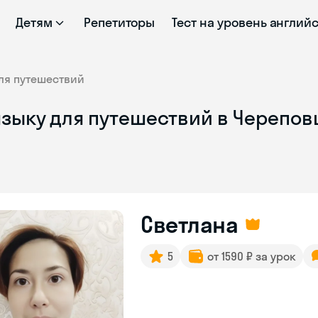
Детям
Репетиторы
Тест на уровень англий
ля путешествий
языку для путешествий в Черепов
Светлана
5
от 1590 ₽ за урок