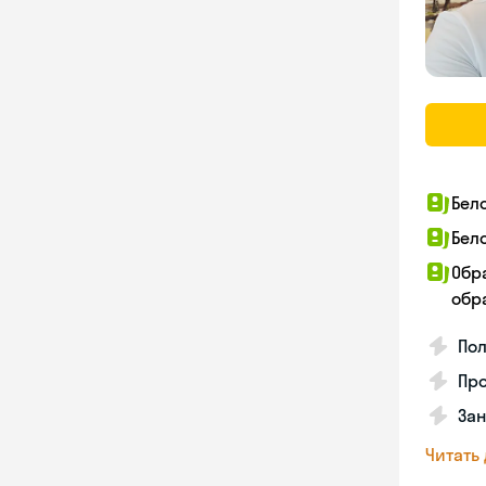
Бел
Бел
Обр
обра
По
Про
Зан
Читать