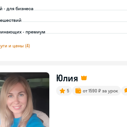
й - для бизнеса
тешествий
чинающих - премиум
уги и цены (4)
Юлия
5
от 1590 ₽ за урок