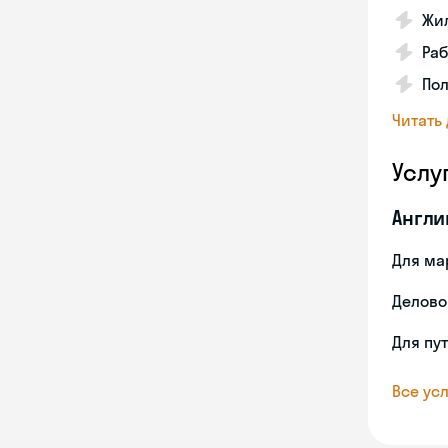
Жил
Ра
Пол
Читать
Услу
Англи
Для ма
Делово
Для пу
Все усл