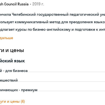
•
2019 г.
ish Council Russia
ончила Челябинский государственный педагогический ун
пользует коммуникативный метод для преодоления языко
длагает курсы по бизнес-английскому и подготовке к ин
 дальше
ги и цены
йский язык
й - для бизнеса
тешествий
чинающих - премиум
уги и цены (4)