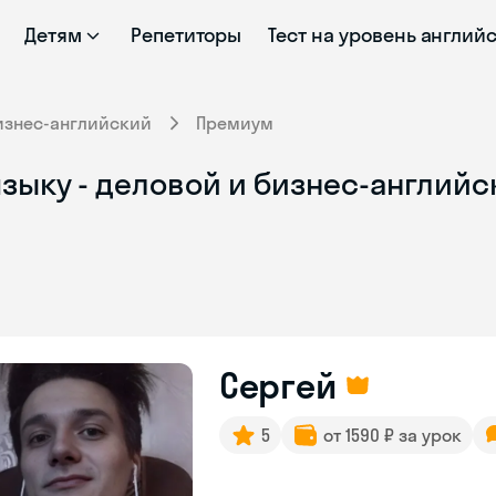
Детям
Репетиторы
Тест на уровень англий
изнес-английский
Премиум
зыку - деловой и бизнес-английс
Сергей
5
от 1590 ₽ за урок