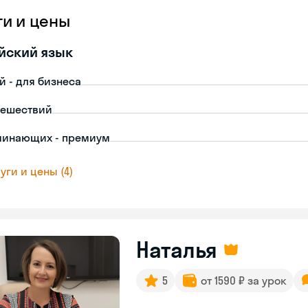
ги и цены
йский язык
й - для бизнеса
тешествий
чинающих - премиум
уги и цены (4)
Наталья
5
от 1590 ₽ за урок