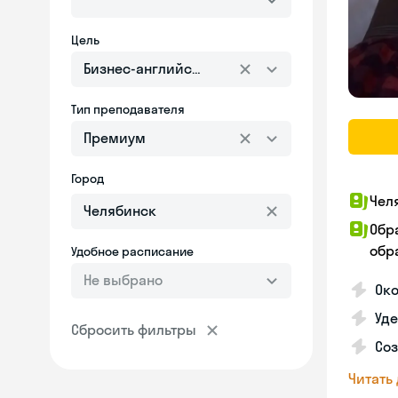
Цель
Бизнес-английский
Тип преподавателя
Премиум
Город
Чел
Обр
обра
Удобное расписание
Не выбрано
Око
Уд
Сбросить фильтры
Со
Читать