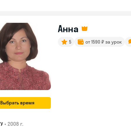
Анна
5
от 1590 ₽ за урок
Выбрать время
•
2008 г.
ГУ