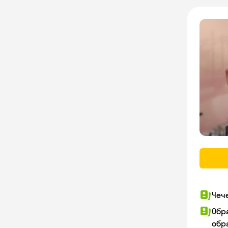
Чеч
Обр
обра