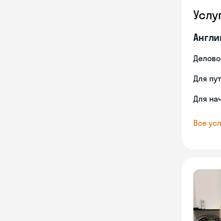
Услу
Англи
Делово
Для пу
Для на
Все усл