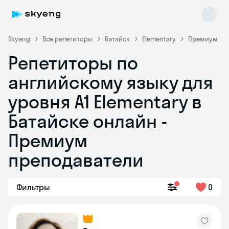
Skyeng
Все репетиторы
Батайск
Elementary
Премиум
Репетиторы по
английскому языку для
уровня A1 Elementary в
Батайске онлайн -
Премиум
Skyeng Chat
online
преподаватели
Фильтры
0