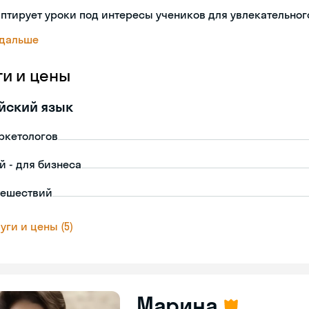
птирует уроки под интересы учеников для увлекательног
 дальше
ги и цены
йский язык
ркетологов
й - для бизнеса
тешествий
уги и цены (5)
Марина