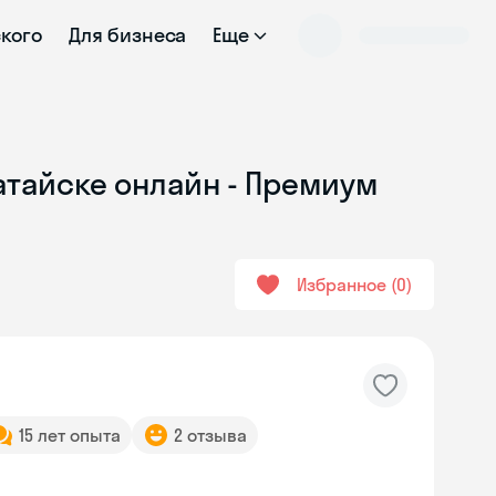
ского
Для бизнеса
Еще
Батайске онлайн - Премиум
Избранное
0
15 лет опыта
2 отзыва