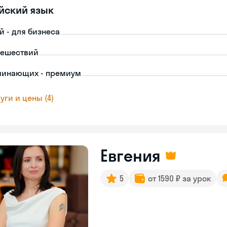
йский язык
й - для бизнеса
тешествий
чинающих - премиум
уги и цены (4)
Евгения
5
от 1590 ₽ за урок