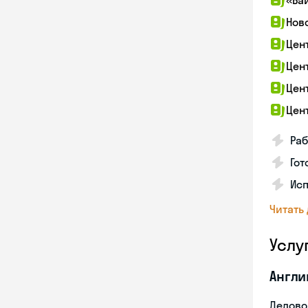
«Ба
Нов
Цен
Цен
Цен
Цен
Раб
Гот
Ис
Читать
Услу
Англи
Делово