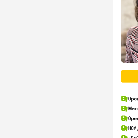
Орс
Мин
Оре
НОУ