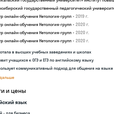
йкальский государственный университет» Институт пов
осибирский государственный педагогический университ
•
2019 г.
тр онлайн-обучения Нетология-групп
•
2020 г.
тр онлайн-обучения Нетология-групп
•
2020 г.
тр онлайн-обучения Нетология-групп
•
2020 г.
тр онлайн-обучения Нетология-групп
отала в высших учебных заведениях и школах
овит учащихся к ОГЭ и ЕГЭ по английскому языку
пользует коммуникативный подход для общения на языке
 дальше
ги и цены
йский язык
й - для бизнеса