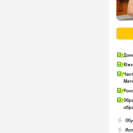
Дон
Южн
Час
Мет
Рос
Обр
обра
Обу
Ис