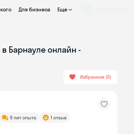
ского
Для бизнеса
Еще
 в Барнауле онлайн -
Избранное
0
9 лет опыта
1 отзыв