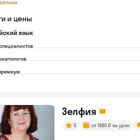
 дальше
ги и цены
йский язык
-специалистов
ркетологов
премиум
Зелфия
5
от 1880 ₽ за урок