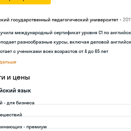
•
2011
ский государственный педагогический университет
лучила международный сертификат уровня C1 по английс
еподает разнообразные курсы, включая деловой английс
отает с учениками всех возрастов от 4 до 65 лет
 дальше
ги и цены
йский язык
й - для бизнеса
тешествий
чинающих - премиум