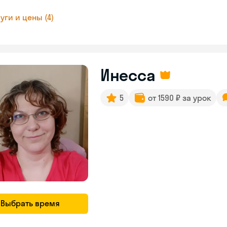
уги и цены (4)
Инесса
5
от 1590 ₽ за урок
Выбрать время