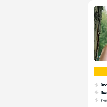
Око
Пол
Учи