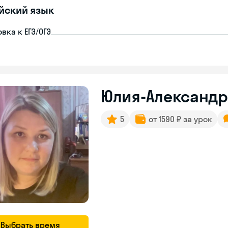
йский язык
вка к ЕГЭ/ОГЭ
Юлия-Александ
5
от 1590 ₽ за урок
Выбрать время