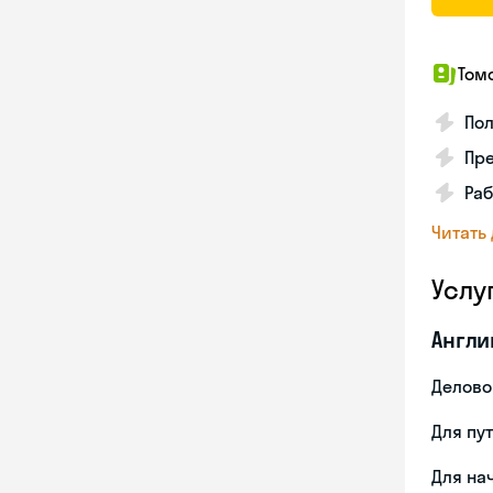
Том
По
Пр
Раб
Читать
Услу
Англи
Делово
Для пу
Для на