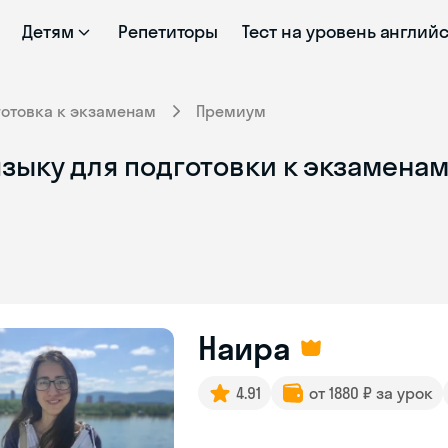
Детям
Репетиторы
Тест на уровень англий
готовка к экзаменам
Премиум
зыку для подготовки к экзаменам
Наира
4.91
от 1880 ₽ за урок