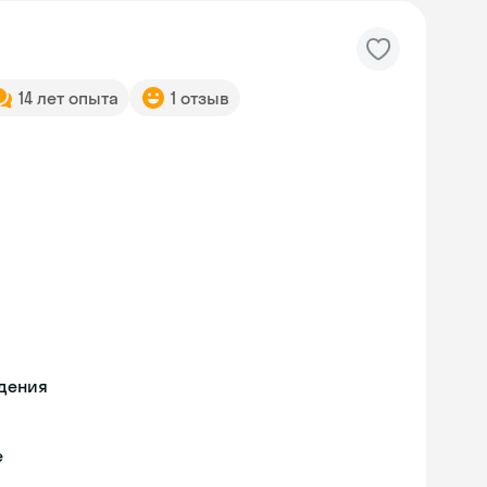
14 лет опыта
1 отзыв
едения
е