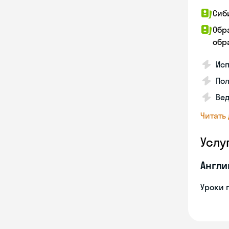
Сиб
Обр
обра
Исп
Пол
Ве
Читать
Услу
Англи
Уроки 