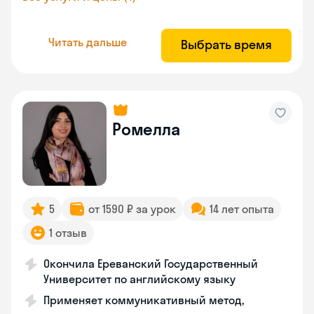
Читать дальше
Выбрать время
Ромелла
5
от 1590 ₽ за урок
14 лет опыта
1 отзыв
Окончила Ереванский Государственный
Университет по английскому языку
Применяет коммуникативный метод,