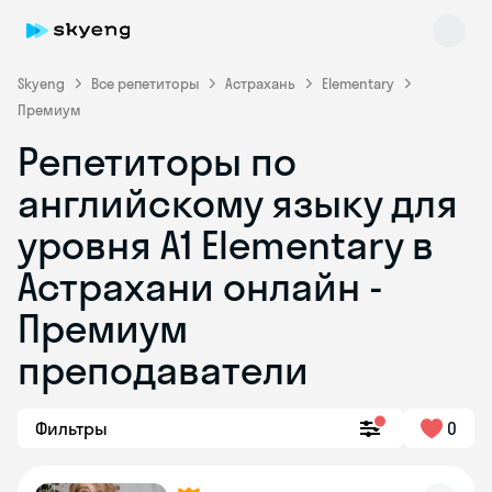
Skyeng
Все репетиторы
Астрахань
Elementary
Премиум
Репетиторы по
английскому языку для
уровня A1 Elementary в
Астрахани онлайн -
Skyeng Chat
online
Премиум
преподаватели
Фильтры
0