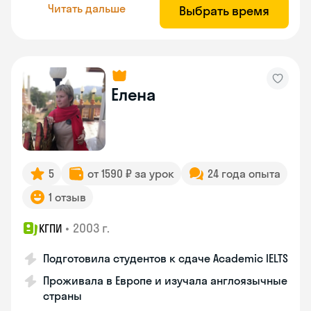
Читать дальше
Выбрать время
Елена
5
от 1590 ₽ за урок
24 года опыта
1 отзыв
•
2003 г.
КГПИ
Подготовила студентов к сдаче Academic IELTS
Проживала в Европе и изучала англоязычные
страны