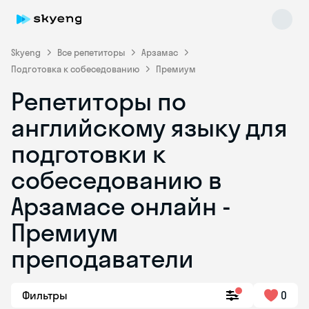
Skyeng
Все репетиторы
Арзамас
Подготовка к собеседованию
Премиум
Репетиторы по
английскому языку для
подготовки к
собеседованию в
Skyeng Chat
online
Арзамасе онлайн -
Премиум
преподаватели
Фильтры
0