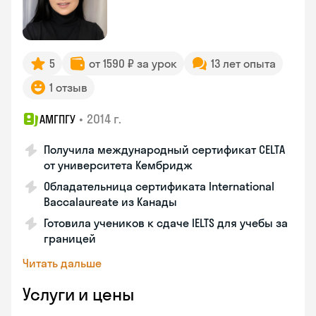
5
от 1590 ₽ за урок
13 лет опыта
1 отзыв
•
2014 г.
АМГПГУ
Получила международный сертификат CELTA
от университета Кембридж
Обладательница сертификата International
Baccalaureate из Канады
Готовила учеников к сдаче IELTS для учебы за
границей
Читать дальше
Услуги и цены