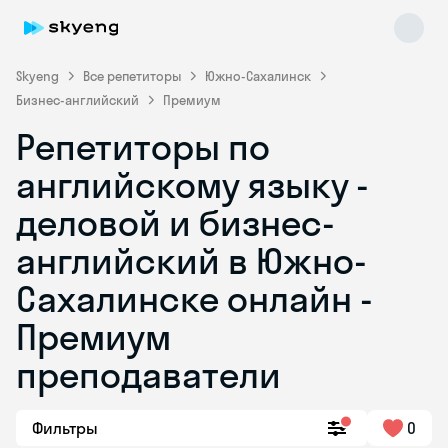
Skyeng
Все репетиторы
Южно-Сахалинск
Бизнес-английский
Премиум
Репетиторы по
английскому языку -
деловой и бизнес-
английский в Южно-
Skyeng Chat
online
Сахалинске онлайн -
Премиум
преподаватели
Фильтры
0