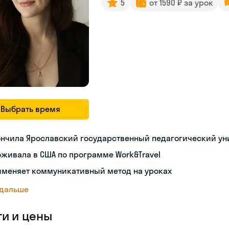
5
от 1590 ₽ за урок
Выбрать время
ончила Ярославский государственный педагогический ун
живала в США по программе Work&Travel
именяет коммуникативный метод на уроках
 дальше
ги и цены