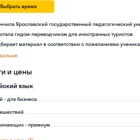
Выбрать время
ончила Ярославский государственный педагогический ун
ботала гидом-переводчиком для иностранных туристов
бирает материал в соответствии с пожеланиями ученика
 дальше
ги и цены
йский язык
й - для бизнеса
тешествий
чинающих - премиум