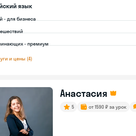
йский язык
й - для бизнеса
тешествий
чинающих - премиум
уги и цены (4)
Анастасия
5
от 1590 ₽ за урок