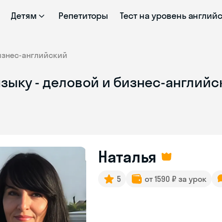
Детям
Репетиторы
Тест на уровень англий
изнес-английский
зыку - деловой и бизнес-английс
Наталья
5
от 1590 ₽ за урок