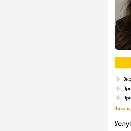
Ок
Про
Пр
Читать
Услу