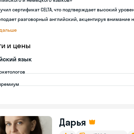
лийского и немецкого языков»
учил сертификат CELTA, что подтверждает высокий урове
подает разговорный английский, акцентируя внимание 
 дальше
ги и цены
йский язык
ркетологов
премиум
Дарья