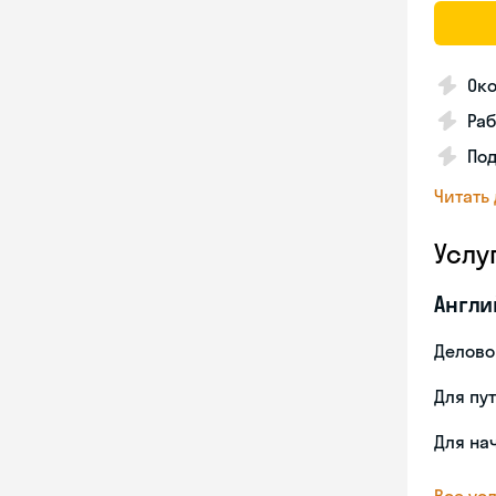
Ок
Ра
Под
Читать
Услу
Англи
Делово
Для пу
Для на