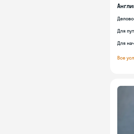
Англи
Делово
Для пу
Для на
Все усл