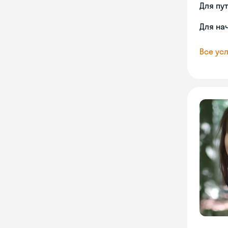
Для пу
Для на
Все усл