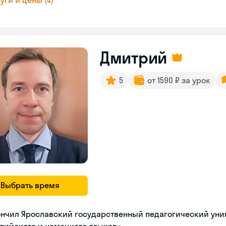
уги и цены (4)
Дмитрий
5
от 1590 ₽ за урок
Выбрать время
нчил Ярославский государственный педагогический унив