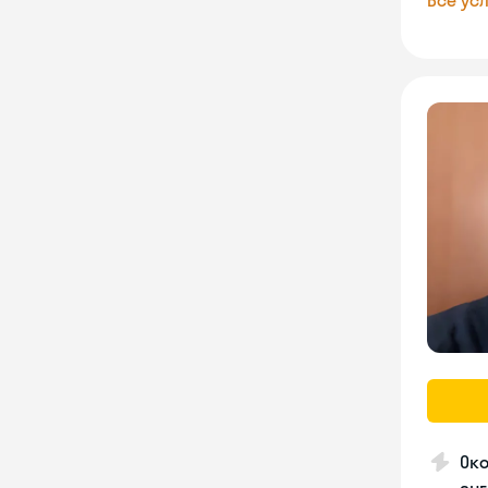
Все усл
Око