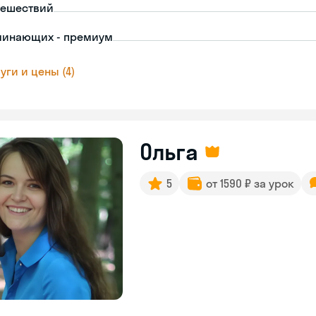
тешествий
чинающих - премиум
уги и цены (4)
Ольга
5
от 1590 ₽ за урок