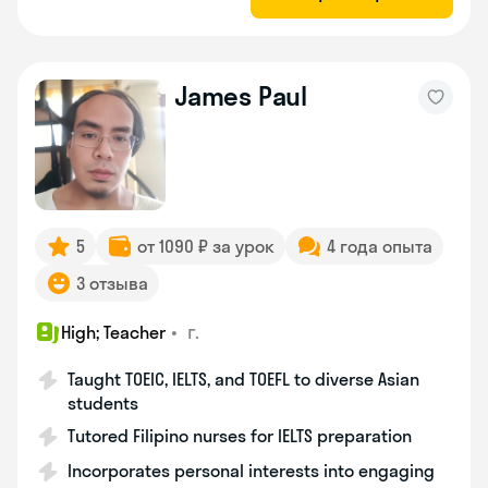
James Paul
5
от 1090 ₽ за урок
4 года опыта
3 отзыва
•
г.
High; Teacher
Taught TOEIC, IELTS, and TOEFL to diverse Asian
students
Tutored Filipino nurses for IELTS preparation
Incorporates personal interests into engaging