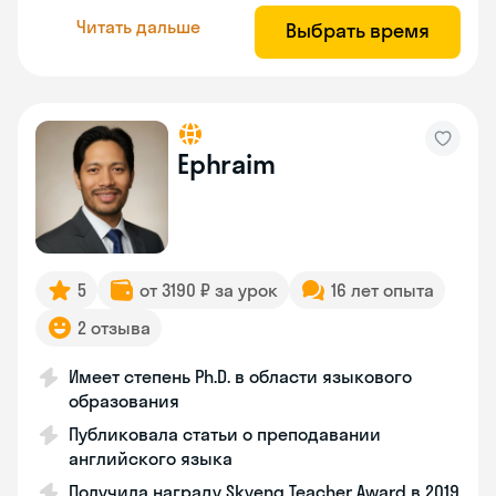
Читать дальше
Выбрать время
Ephraim
5
от 3190 ₽ за урок
16 лет опыта
2 отзыва
Имеет степень Ph.D. в области языкового
образования
Публиковала статьи о преподавании
английского языка
Получила награду Skyeng Teacher Award в 2019