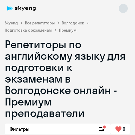
Skyeng
Все репетиторы
Волгодонск
Подготовка к экзаменам
Премиум
Репетиторы по
английскому языку для
подготовки к
экзаменам в
Skyeng Chat
online
Волгодонске онлайн -
Премиум
преподаватели
Фильтры
0