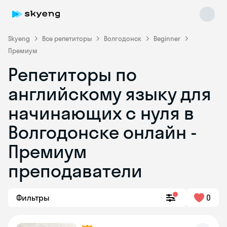
Skyeng
Все репетиторы
Волгодонск
Beginner
Премиум
Репетиторы по
английскому языку для
начинающих с нуля в
Волгодонске онлайн -
Skyeng Chat
online
Премиум
преподаватели
Фильтры
0