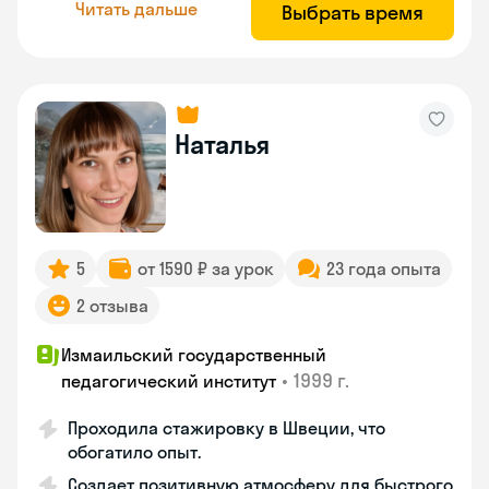
Читать дальше
Выбрать время
Наталья
5
от 1590 ₽ за урок
23 года опыта
2 отзыва
Измаильский государственный
•
1999 г.
педагогический институт
Проходила стажировку в Швеции, что
обогатило опыт.
Создает позитивную атмосферу для быстрого