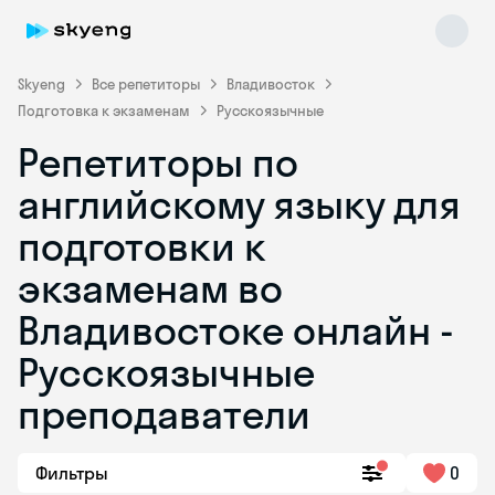
Skyeng
Все репетиторы
Владивосток
Подготовка к экзаменам
Русскоязычные
Репетиторы по
английскому языку для
подготовки к
экзаменам во
Skyeng Chat
online
Владивостоке онлайн -
Русскоязычные
преподаватели
Фильтры
0