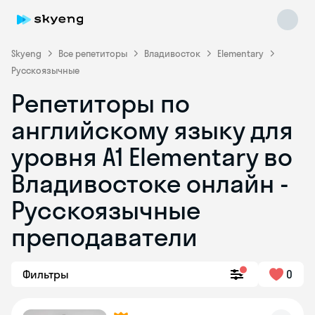
Skyeng
Все репетиторы
Владивосток
Elementary
Русскоязычные
Репетиторы по
английскому языку для
уровня A1 Elementary во
Владивостоке онлайн -
Skyeng Chat
online
Русскоязычные
преподаватели
Фильтры
0