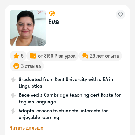
Eva
5
от 3190 ₽ за урок
29 лет опыта
3 отзыва
Graduated from Kent University with a BA in
Linguistics
Received a Cambridge teaching certificate for
English language
Adapts lessons to students' interests for
enjoyable learning
Читать дальше