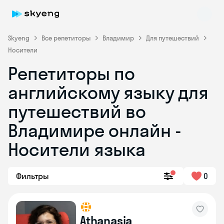
Skyeng
Все репетиторы
Владимир
Для путешествий
Носители
Репетиторы по
английскому языку для
путешествий во
Владимире онлайн -
Skyeng Chat
online
Носители языка
Фильтры
0
Athanasia