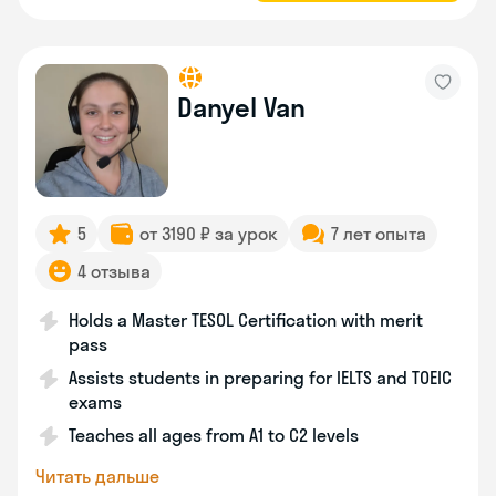
Danyel Van
5
от 3190 ₽ за урок
7 лет опыта
4 отзыва
Holds a Master TESOL Certification with merit
pass
Assists students in preparing for IELTS and TOEIC
exams
Teaches all ages from A1 to C2 levels
Читать дальше