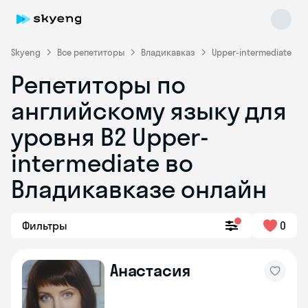
Skyeng
Все репетиторы
Владикавказ
Upper-intermediate
Репетиторы по
английскому языку для
уровня B2 Upper-
intermediate во
Владикавказе онлайн
Skyeng Chat
online
Фильтры
0
Анастасия