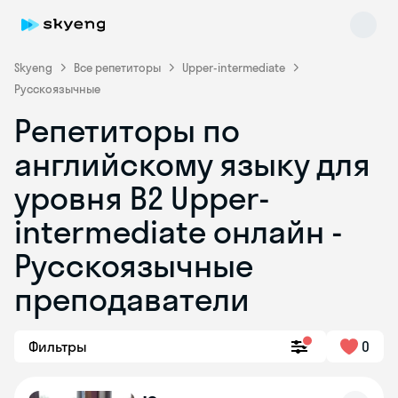
Skyeng
Все репетиторы
Upper-intermediate
Русскоязычные
Репетиторы по
английскому языку для
уровня B2 Upper-
intermediate онлайн -
Skyeng Chat
online
Русскоязычные
преподаватели
Фильтры
0