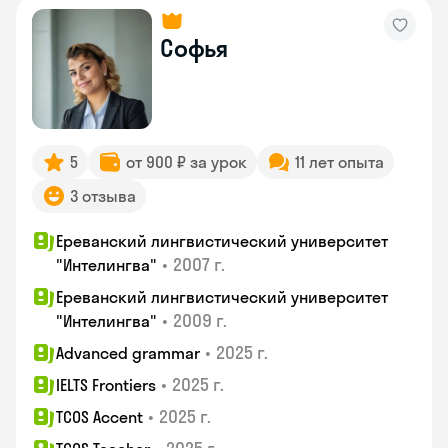
Софья
5
от 900 ₽ за урок
11 лет опыта
3 отзыва
Ереванский лингвистический университет
•
2007 г.
"Интелингва"
Ереванский лингвистический университет
•
2009 г.
"Интелингва"
•
2025 г.
Advanced grammar
•
2025 г.
IELTS Frontiers
•
2025 г.
TCOS Accent