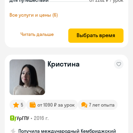
Для путешествий
от 2282 ₽ / урок
Все услуги и цены (6)
Читать дальше
Выбрать время
Кристина
5
от 1090 ₽ за урок
7 лет опыта
•
2016 г.
УрГПУ
Получила международный Кембриджский