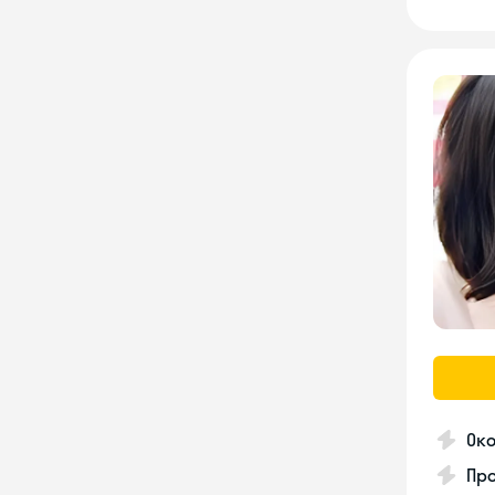
Ок
Про