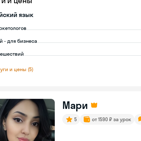
ги и цены
йский язык
ркетологов
й - для бизнеса
тешествий
уги и цены (5)
Мари
5
от 1590 ₽ за урок