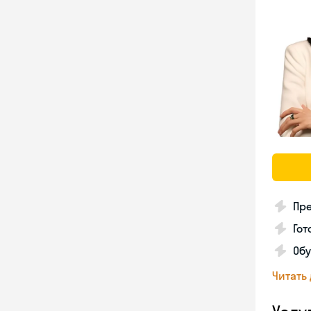
Пре
Гот
Обу
Читать