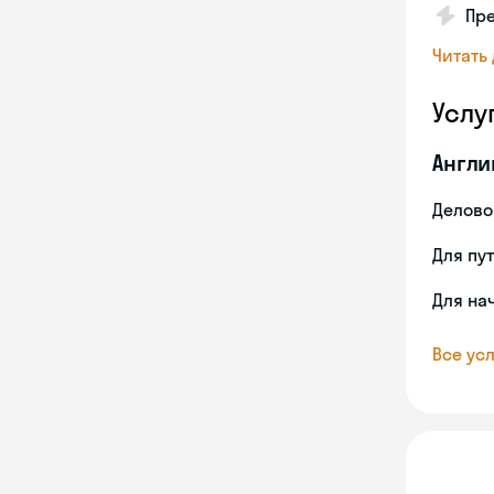
Пр
Читать
Услу
Англи
Делово
Для пу
Для на
Все усл