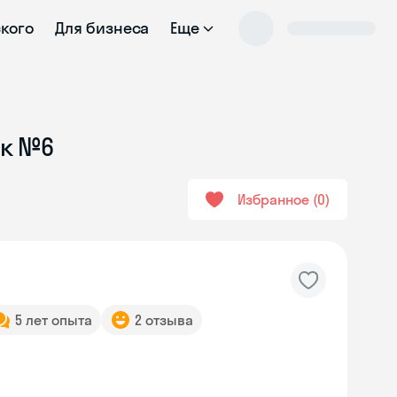
ского
Для бизнеса
Еще
ок №6
Избранное
0
5 лет опыта
2 отзыва