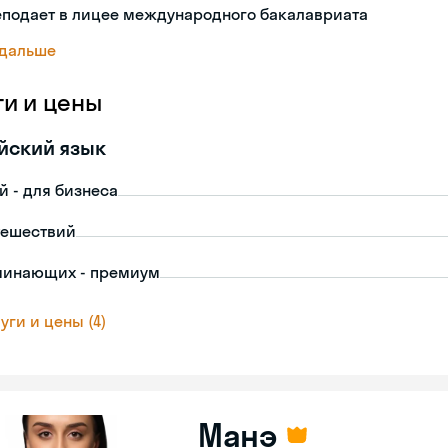
еподает в лицее международного бакалавриата
 дальше
ги и цены
йский язык
й - для бизнеса
тешествий
чинающих - премиум
уги и цены (4)
Манэ