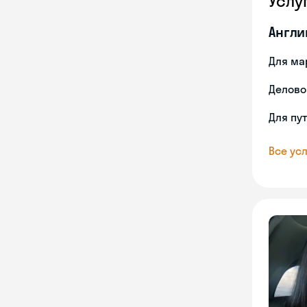
Услу
Англи
Для ма
Делово
Для пу
Все усл