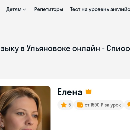
Детям
Репетиторы
Тест на уровень англий
зыку в Ульяновске онлайн - Спис
Елена
5
от 1590 ₽ за урок