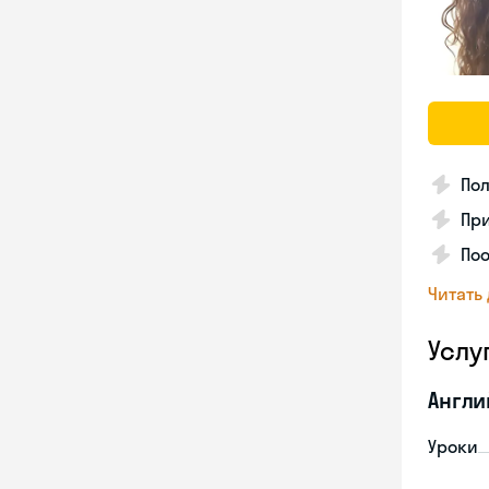
Пол
Пр
Поо
Читать
Услу
Англи
Уроки