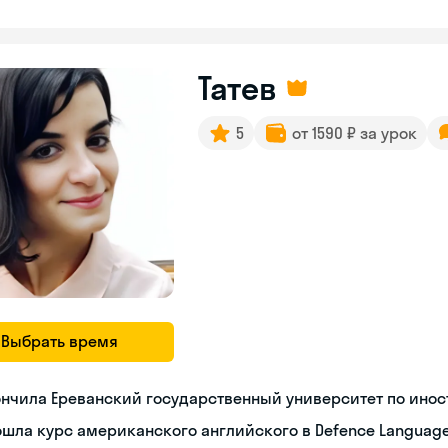
Татев
5
от 1590 ₽ за урок
Выбрать время
ончила Ереванский государственный университет по ино
шла курс американского английского в Defence Language 