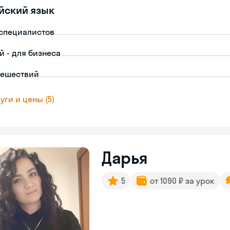
йский язык
-специалистов
й - для бизнеса
тешествий
уги и цены (5)
Дарья
5
от 1090 ₽ за урок