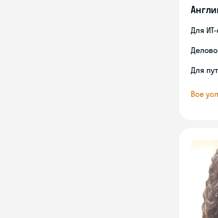
Англи
Для ИТ
Делово
Для пу
Все усл