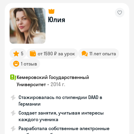
Юлия
5
от 1590 ₽ за урок
11 лет опыта
1 отзыв
Кемеровский Государственный
•
2014 г.
Университет
Стажировалась по стипендии DAAD в
Германии
Создает занятия, учитывая интересы
каждого ученика
Разработала собственные электронные