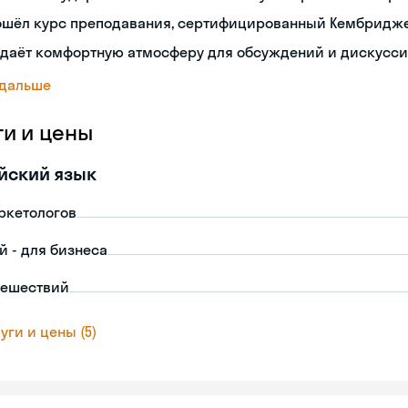
ошёл курс преподавания, сертифицированный Кембридж
здаёт комфортную атмосферу для обсуждений и дискусс
 дальше
ги и цены
йский язык
ркетологов
й - для бизнеса
тешествий
уги и цены (5)