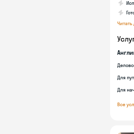
Ис
Гот
Читать
Услу
Англи
Делово
Для пу
Для на
Все усл