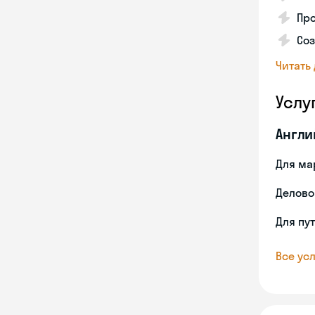
Пр
Со
Читать
Услу
Англи
Для ма
Делово
Для пу
Все усл