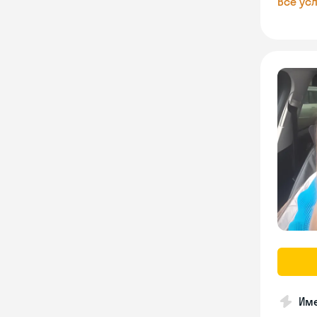
Все усл
Име