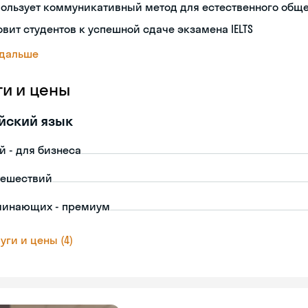
пользует коммуникативный метод для естественного общ
овит студентов к успешной сдаче экзамена IELTS
 дальше
ги и цены
йский язык
й - для бизнеса
тешествий
чинающих - премиум
уги и цены (4)