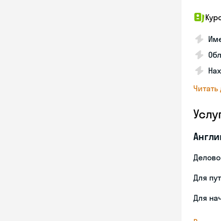
Кур
Име
Об
На
Читать
Услу
Англи
Делово
Для пу
Для на