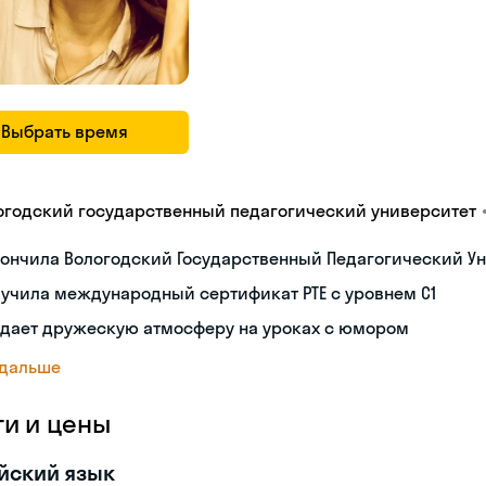
Выбрать время
огодский государственный педагогический университет
ончила Вологодский Государственный Педагогический Ун
учила международный сертификат PTE с уровнем C1
здает дружескую атмосферу на уроках с юмором
 дальше
ги и цены
йский язык