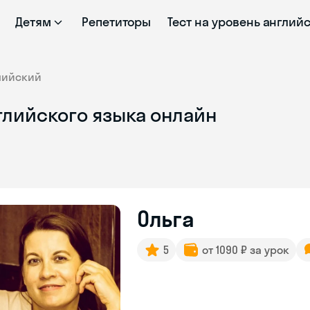
Детям
Репетиторы
Тест на уровень англий
лийский
глийского языка онлайн
Ольга
5
от 1090 ₽ за урок