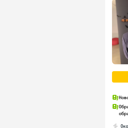
Нов
Обр
обра
Око