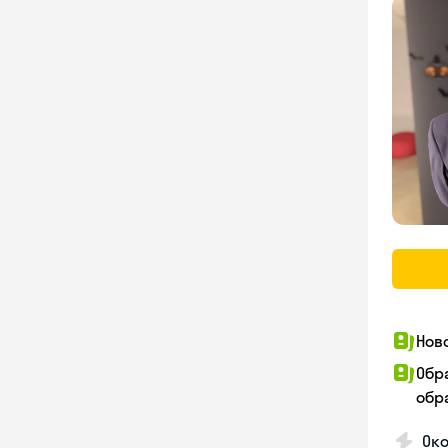
Нов
Обр
обра
Око