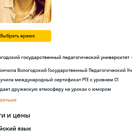
Выбрать время
огодский государственный педагогический университет
ончила Вологодский Государственный Педагогический Ун
учила международный сертификат PTE с уровнем C1
здает дружескую атмосферу на уроках с юмором
 дальше
ги и цены
йский язык