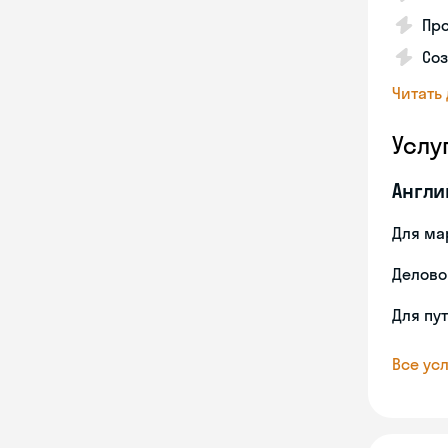
Пр
Со
Читать
Услу
Англи
Для ма
Делово
Для пу
Все усл