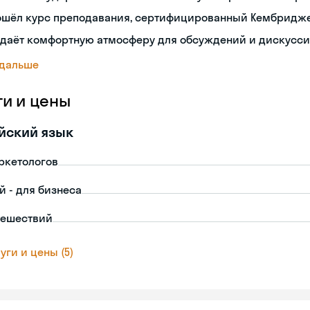
ошёл курс преподавания, сертифицированный Кембридж
здаёт комфортную атмосферу для обсуждений и дискусс
 дальше
ги и цены
йский язык
ркетологов
й - для бизнеса
тешествий
уги и цены (5)