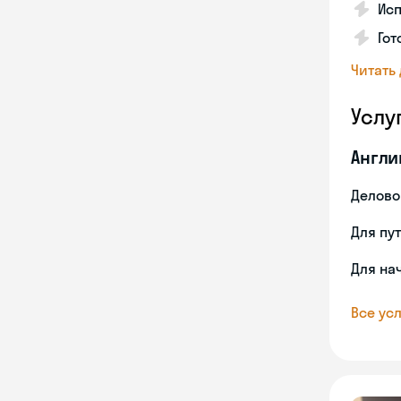
Ис
Гот
Читать
Услу
Англи
Делово
Для пу
Для на
Все усл