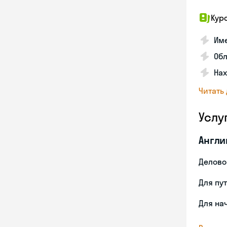
Кур
Име
Об
На
Читать
Услу
Англи
Делово
Для пу
Для на