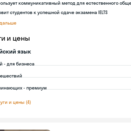
пользует коммуникативный метод для естественного общ
овит студентов к успешной сдаче экзамена IELTS
 дальше
ги и цены
йский язык
й - для бизнеса
тешествий
чинающих - премиум
уги и цены (4)