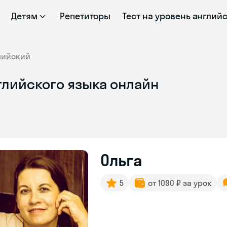
Детям
Репетиторы
Тест на уровень англий
лийский
глийского языка онлайн
Ольга
5
от 1090 ₽ за урок