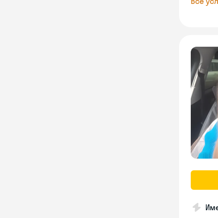
Все усл
Име